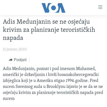
Linkovi
Pređi
na
Adis Medunjanin se ne osjećaju
glavni
TV PROGRAM
sadržaj
krivim za planiranje terorističkih
VIDEO
Pređi
napada
na
FOTOGRAFIJE DANA
glavnu
11 januar, 2010
VIJESTI
navigaciju
Idi
NAUKA I TEHNOLOGIJA
Podijeli
SJEDINJENE AMERIČKE DRŽAVE
na
SPECIJALNI PROJEKTI
Adis Medunjanin, poznat i pod imenom Muhamed,
BOSNA I HERCEGOVINA
pretragu
američki je državljanin i bivši bosanskohercegovački
KORUPCIJA
SVIJET
izbjeglica koji je u Ameriku stigao 1994.godine. Pred
SLOBODA MEDIJA
sucem Saveznog suda u Brooklynu izjavio je se da se ne
osjećaju krivim za planiranje terorističkih napada pred
ŽENSKA STRANA
sucem
IZBJEGLIČKA STRANA