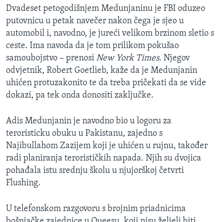
Dvadeset petogodišnjem Medunjaninu je FBI oduzeo
MAGAZIN
putovnicu u petak navečer nakon čega je sjeo u
O GLASU AMERIKE
automobil i, navodno, je jureći velikom brzinom sletio s
ceste. Ima navoda da je tom prilikom pokušao
Learning English
samoubojstvo – prenosi
New York Times
. Njegov
odvjetnik, Robert Goetlieb, kaže da je Medunjanin
PRATITE NAS
uhićen protuzakonito te da treba pričekati da se vide
dokazi, pa tek onda donositi zaključke.
Adis Medunjanin je navodno bio u logoru za
Jezici
teroristicku obuku u Pakistanu, zajedno s
Najibullahom Zazijem koji je uhićen u rujnu, također
radi planiranja terorističkih napada. Njih su dvojica
pohađala istu srednju školu u njujorškoj četvrti
Flushing.
U telefonskom razgovoru s brojnim priadnicima
bošnjačke zajednice u Queesu, koji nisu željeli biti