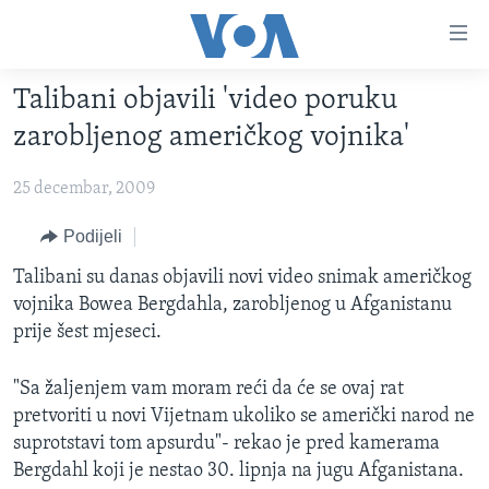
Linkovi
Pređi
na
Talibani objavili 'video poruku
glavni
TV PROGRAM
sadržaj
zarobljenog američkog vojnika'
VIDEO
Pređi
na
25 decembar, 2009
FOTOGRAFIJE DANA
glavnu
VIJESTI
Podijeli
navigaciju
Idi
NAUKA I TEHNOLOGIJA
SJEDINJENE AMERIČKE DRŽAVE
Talibani su danas objavili novi video snimak američkog
na
vojnika Bowea Bergdahla, zarobljenog u Afganistanu
SPECIJALNI PROJEKTI
BOSNA I HERCEGOVINA
pretragu
prije šest mjeseci.
KORUPCIJA
SVIJET
"Sa žaljenjem vam moram reći da će se ovaj rat
SLOBODA MEDIJA
pretvoriti u novi Vijetnam ukoliko se američki narod ne
ŽENSKA STRANA
suprotstavi tom apsurdu"- rekao je pred kamerama
IZBJEGLIČKA STRANA
Bergdahl koji je nestao 30. lipnja na jugu Afganistana.