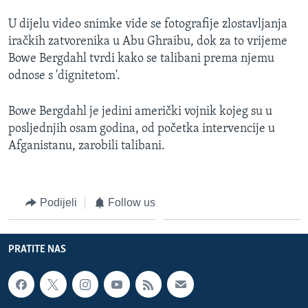
MAGAZIN
U dijelu video snimke vide se fotografije zlostavljanja
O GLASU AMERIKE
iračkih zatvorenika u Abu Ghraibu, dok za to vrijeme
Bowe Bergdahl tvrdi kako se talibani prema njemu
Learning English
odnose s 'dignitetom'.
Bowe Bergdahl je jedini američki vojnik kojeg su u
PRATITE NAS
posljednjih osam godina, od početka intervencije u
Afganistanu, zarobili talibani.
Jezici
Podijeli
Follow us
PRATITE NAS