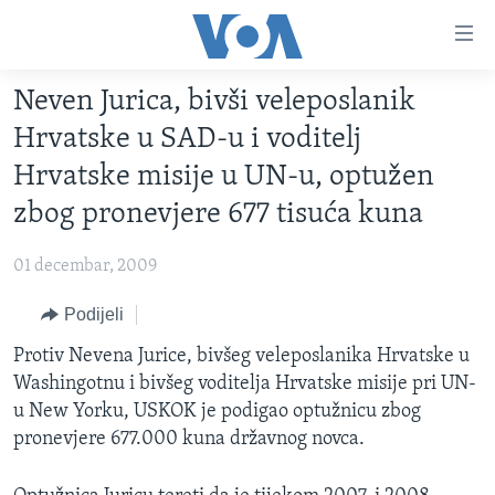
Linkovi
Pređi
na
Neven Jurica, bivši veleposlanik
glavni
TV PROGRAM
sadržaj
Hrvatske u SAD-u i voditelj
VIDEO
Pređi
Hrvatske misije u UN-u, optužen
na
FOTOGRAFIJE DANA
zbog pronevjere 677 tisuća kuna
glavnu
VIJESTI
navigaciju
01 decembar, 2009
Idi
NAUKA I TEHNOLOGIJA
SJEDINJENE AMERIČKE DRŽAVE
na
Podijeli
SPECIJALNI PROJEKTI
BOSNA I HERCEGOVINA
pretragu
Protiv Nevena Jurice, bivšeg veleposlanika Hrvatske u
KORUPCIJA
SVIJET
Washingotnu i bivšeg voditelja Hrvatske misije pri UN-
SLOBODA MEDIJA
u New Yorku, USKOK je podigao optužnicu zbog
ŽENSKA STRANA
pronevjere 677.000 kuna državnog novca.
IZBJEGLIČKA STRANA