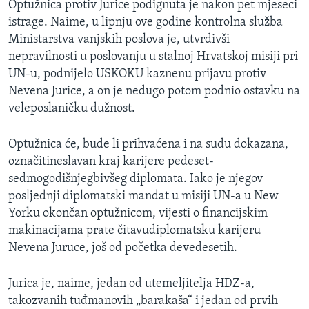
Optužnica protiv Jurice podignuta je nakon pet mjeseci
istrage. Naime, u lipnju ove godine kontrolna služba
Ministarstva vanjskih poslova je, utvrdivši
nepravilnosti u poslovanju u stalnoj Hrvatskoj misiji pri
UN-u, podnijelo USKOKU kaznenu prijavu protiv
Nevena Jurice, a on je nedugo potom podnio ostavku na
veleposlaničku dužnost.
Optužnica će, bude li prihvaćena i na sudu dokazana,
označitineslavan kraj karijere pedeset-
sedmogodišnjegbivšeg diplomata. Iako je njegov
posljednji diplomatski mandat u misiji UN-a u New
Yorku okončan optužnicom, vijesti o financijskim
makinacijama prate čitavudiplomatsku karijeru
Nevena Juruce, još od početka devedesetih.
Jurica je, naime, jedan od utemeljitelja HDZ-a,
takozvanih tuđmanovih „barakaša“ i jedan od prvih