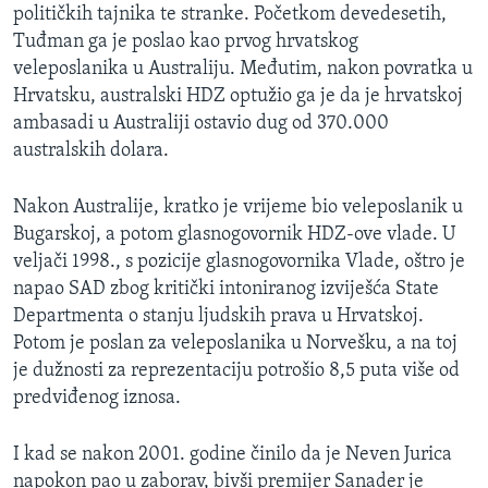
političkih tajnika te stranke. Početkom devedesetih,
Tuđman ga je poslao kao prvog hrvatskog
veleposlanika u Australiju. Međutim, nakon povratka u
Hrvatsku, australski HDZ optužio ga je da je hrvatskoj
ambasadi u Australiji ostavio dug od 370.000
australskih dolara.
Nakon Australije, kratko je vrijeme bio veleposlanik u
Bugarskoj, a potom glasnogovornik HDZ-ove vlade. U
veljači 1998., s pozicije glasnogovornika Vlade, oštro je
napao SAD zbog kritički intoniranog izviješća State
Departmenta o stanju ljudskih prava u Hrvatskoj.
Potom je poslan za veleposlanika u Norvešku, a na toj
je dužnosti za reprezentaciju potrošio 8,5 puta više od
predviđenog iznosa.
I kad se nakon 2001. godine činilo da je Neven Jurica
napokon pao u zaborav, bivši premijer Sanader je