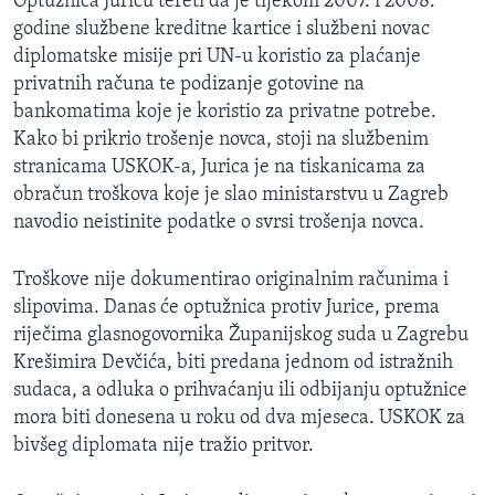
Optužnica Juricu tereti da je tijekom 2007. i 2008.
MAGAZIN
godine službene kreditne kartice i službeni novac
diplomatske misije pri UN-u koristio za plaćanje
O GLASU AMERIKE
privatnih računa te podizanje gotovine na
bankomatima koje je koristio za privatne potrebe.
Learning English
Kako bi prikrio trošenje novca, stoji na službenim
stranicama USKOK-a, Jurica je na tiskanicama za
PRATITE NAS
obračun troškova koje je slao ministarstvu u Zagreb
navodio neistinite podatke o svrsi trošenja novca.
Troškove nije dokumentirao originalnim računima i
Jezici
slipovima. Danas će optužnica protiv Jurice, prema
riječima glasnogovornika Županijskog suda u Zagrebu
Krešimira Devčića, biti predana jednom od istražnih
sudaca, a odluka o prihvaćanju ili odbijanju optužnice
mora biti donesena u roku od dva mjeseca. USKOK za
bivšeg diplomata nije tražio pritvor.