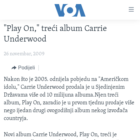
Linkovi
Pređi
na
"Play On," treći album Carrie
glavni
TV PROGRAM
sadržaj
Underwood
VIDEO
Pređi
na
26 novembar, 2009
FOTOGRAFIJE DANA
glavnu
VIJESTI
Podijeli
navigaciju
Idi
NAUKA I TEHNOLOGIJA
SJEDINJENE AMERIČKE DRŽAVE
Nakon što je 2005. odnijela pobjedu na "Američkom
na
idolu," Carrie Underwood prodala je u Sjedinjenim
SPECIJALNI PROJEKTI
BOSNA I HERCEGOVINA
pretragu
Državama više od 10 milijuna albuma.Njen treći
KORUPCIJA
SVIJET
album, Play On, zaradio je u prvom tjednu prodaje više
nego ijedan drugi ovogodišnji album nekog izvođača
SLOBODA MEDIJA
countryja.
ŽENSKA STRANA
IZBJEGLIČKA STRANA
Novi album Carrie Underwood, Play On, treći je