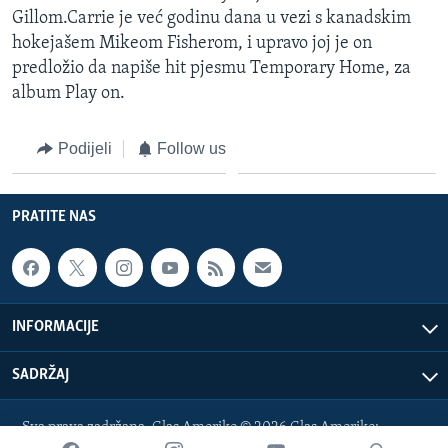
Gillom.Carrie je već godinu dana u vezi s kanadskim
hokejašem Mikeom Fisherom, i upravo joj je on
predložio da napiše hit pjesmu Temporary Home, za
album Play on.
Podijeli
Follow us
PRATITE NAS
INFORMACIJE
SADRŽAJ
Sva prava zadržana. Glas Amerike © 2026 Glas Amerike:
bosnian-service@voanews.com