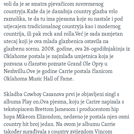
voli da je se smatra pjevačicom suvremenog
countryja.Kaže da je današnja country glazba vrlo
raznolika, te da tu ima pjesama koje su nastale i pod
utjecajem tradicionalnog countryja kao i modernog
countrija, ili pak rock and rolla.Već je sada zamjetan
utecaj koji je ova mlada glazbenica ostavila na
glazbenu scenu. 2008. godine, ova 26-ogodišnjakinja iz
Oklahome postala je najmlađa umjetnica koja je
pozvana u članstvo poznate Grand Ole Opry u
Neshvillu.Ove je godine Carrie postala članicom
Oklahoma Music Hall of Fame.
Skladba Cowboy Casanova prvi je objavljeni singl s
albuma Play on.Ova pjesma, koju je Carire napisala s
tekstopiscem Brettom Jamesom i producentom hip
hopa Mikeom Elizondom, nedavno je postala njen osmi
country hit broj jedan. Na ovom je albumu Carrie
također surađivala s country zvijezdom Vincom