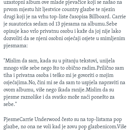
uzastopni album ove mlade pjevačice koji se našao na
MAGAZIN
prvom mjestu hit ljestvice country glazbe te njezin
O GLASU AMERIKE
drugi koji je na vrhu top-liste časopisa Billboard. Carrie
je suautorica sedam od 13 pjesama na albumu.Sebe
Learning English
opisuje kao vrlo privatnu osobu i kaže da joj nije lako
dozvoliti da se njeni osobni osjećaji osjete u snimljenim
pjesmama:
PRATITE NAS
"Mislim da sam, kada su u pitanju tekstovi, unijela
mnogo više sebe nego što to obično radim.Prilično sam
Jezici
tiha i privatna osoba i teško mi je govoriti o mojim
osjećajima.No, čini mi se da sam to uspjela napraviti na
ovom albumu, više nego ikada ranije.Mislim da su
pjesme raznolike i da svatko može naći ponešto za
sebe."
PjesmeCarrie Underwood često su na top-listama pop
glazbe, no ona ne voli kad je zovu pop glazbenicom.Više