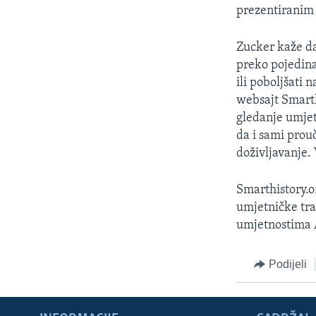
MAGAZIN
prezentiranim
O GLASU AMERIKE
Zucker kaže da
preko pojedinac
ili poboljšati 
websajt Smarth
gledanje umjet
da i sami prou
doživljavanje. 
Smarthistory.o
umjetničke trad
umjetnostima A
Podijeli