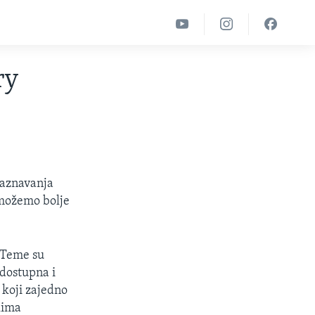
ry
saznavanja
e možemo bolje
. Teme su
 dostupna i
 koji zajedno
lima