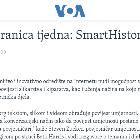
ranica tjedna: SmartHisto
009
ljivo i inovativno odredište na Internetu nudi mogućnost 
povijesti slikarstva i kiparstva, kao i učenja načina na koj
tnička djela.
org tekstom, slikom i videom obrađuje povijest umjetnosti
a konverzacijski način tako da povijest umjetnosti postane
u povjesničari," kaže Steven Zucker, povjesničar umjetnosti
gicom po struci Beth Harris i vodi razgovore o temama i dje