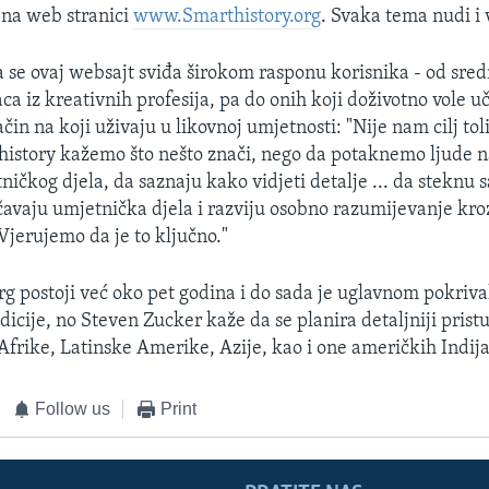
 na web stranici
www.Smarthistory.org
. Svaka tema nudi i
 se ovaj websajt sviđa širokom rasponu korisnika - od sred
a iz kreativnih profesija, pa do onih koji doživotno vole uč
način na koji uživaju u likovnoj umjetnosti: "Nije nam cilj to
istory kažemo što nešto znači, nego da potaknemo ljude n
ničkog djela, da saznaju kako vidjeti detalje ... da stekn
čavaju umjetnička djela i razviju osobno razumijevanje kroz
Vjerujemo da je to ključno."
rg postoji već oko pet godina i do sada je uglavnom pokriv
icije, no Steven Zucker kaže da se planira detaljniji prist
frike, Latinske Amerike, Azije, kao i one američkih Indij
Follow us
Print