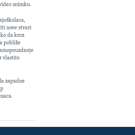
 video snimku.
njoškolaca,
iti nove stvari
liko da kroz
a pobliže
u samopouzdanje
 vlastito
ala zapadne
up
anaca.