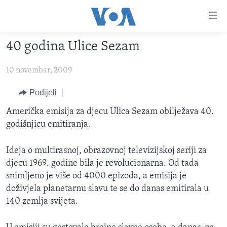
Linkovi
Pređi
na
40 godina Ulice Sezam
glavni
TV PROGRAM
sadržaj
10 novembar, 2009
VIDEO
Pređi
na
FOTOGRAFIJE DANA
Podijeli
glavnu
VIJESTI
Američka emisija za djecu Ulica Sezam obilježava 40.
navigaciju
godišnjicu emitiranja.
Idi
NAUKA I TEHNOLOGIJA
SJEDINJENE AMERIČKE DRŽAVE
na
SPECIJALNI PROJEKTI
BOSNA I HERCEGOVINA
pretragu
Ideja o multirasnoj, obrazovnoj televizijskoj seriji za
djecu 1969. godine bila je revolucionarna. Od tada
KORUPCIJA
SVIJET
snimljeno je više od 4000 epizoda, a emisija je
SLOBODA MEDIJA
doživjela planetarnu slavu te se do danas emitirala u
ŽENSKA STRANA
140 zemlja svijeta.
IZBJEGLIČKA STRANA