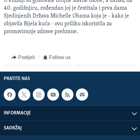
U emisiji su gostovale brojne slavne osobe, a danas, na
MAGAZIN
40. godišnjicu, rođendan joj je čestitala i prva dama
Sjedinjenih Država Michelle Obama koja je - kako je
O GLASU AMERIKE
objavila Bijela kuća - ovu priliku iskoristila za
promoviranje zdrave prehrane.
Learning English
PRATITE NAS
Podijeli
Follow us
PRATITE NAS
Jezici
INFORMACIJE
SADRŽAJ