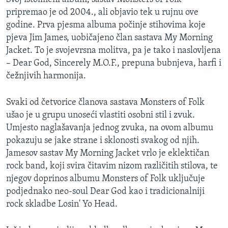
MAGAZIN
pripremao je od 2004., ali objavio tek u rujnu ove
godine. Prva pjesma albuma počinje stihovima koje
O GLASU AMERIKE
pjeva Jim James, uobičajeno član sastava My Morning
Jacket. To je svojevrsna molitva, pa je tako i naslovljena
Learning English
– Dear God, Sincerely M.O.F., prepuna bubnjeva, harfi i
čežnjivih harmonija.
PRATITE NAS
Svaki od četvorice članova sastava Monsters of Folk
ušao je u grupu unoseći vlastiti osobni stil i zvuk.
Umjesto naglašavanja jednog zvuka, na ovom albumu
Jezici
pokazuju se jake strane i sklonosti svakog od njih.
Jamesov sastav My Morning Jacket vrlo je eklektičan
rock band, koji svira čitavim nizom različitih stilova, te
njegov doprinos albumu Monsters of Folk uključuje
podjednako neo-soul Dear God kao i tradicionalniji
rock skladbe Losin' Yo Head.