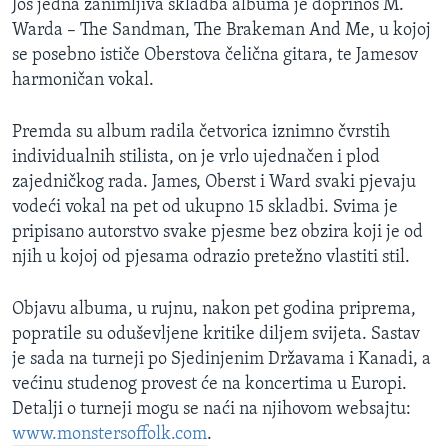
Još jedna zanimljiva skladba albuma je doprinos M.
Warda – The Sandman, The Brakeman And Me, u kojoj
se posebno ističe Oberstova čelična gitara, te Jamesov
harmoničan vokal.
Premda su album radila četvorica iznimno čvrstih
individualnih stilista, on je vrlo ujednačen i plod
zajedničkog rada. James, Oberst i Ward svaki pjevaju
vodeći vokal na pet od ukupno 15 skladbi. Svima je
pripisano autorstvo svake pjesme bez obzira koji je od
njih u kojoj od pjesama odrazio pretežno vlastiti stil.
Objavu albuma, u rujnu, nakon pet godina priprema,
popratile su oduševljene kritike diljem svijeta. Sastav
je sada na turneji po Sjedinjenim Državama i Kanadi, a
većinu studenog provest će na koncertima u Europi.
Detalji o turneji mogu se naći na njihovom websajtu:
www.monstersoffolk.com
.