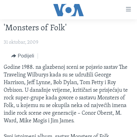
Linkovi
Pređi
na
'Monsters of Folk'
glavni
TV PROGRAM
sadržaj
31 oktobar, 2009
VIDEO
Pređi
na
FOTOGRAFIJE DANA
Podijeli
glavnu
VIJESTI
Godine 1988. na glazbenoj sceni se pojavio sastav The
navigaciju
Traveling Wilburys kada su se udružili George
Idi
NAUKA I TEHNOLOGIJA
SJEDINJENE AMERIČKE DRŽAVE
Harrison, Jeff Lynne, Bob Dylan, Tom Petty i Roy
na
SPECIJALNI PROJEKTI
BOSNA I HERCEGOVINA
Orbison. U današnje vrijeme, kritičari se prisjećaju te
pretragu
rock super-grupe kada govore o sastavu Monsters of
KORUPCIJA
SVIJET
Folk, u kojemu su se okupila neka od najvećih imena
SLOBODA MEDIJA
indie rock scene ove generacije – Conor Oberst, M.
ŽENSKA STRANA
Ward, Mike Mogis i Jim James.
IZBJEGLIČKA STRANA
Svoj istoimeni album, sastav Monsters of Folk