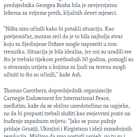
predsjednika Georgea Busha bila je nevjerojatno
ležerna za vrijeme prvih, ključnih devet mjeseci.
"Ništa nisu učinili kako bi potakli situaciju. Kao
povijesničar, moram reći da je to bila najbolja stvar
koju su Sjedinjene Države mogle napraviti u tom
trenutku. Situacija je bila idealna, jer oni su uradili sve
što je trebalo tijekom prethodnih 30 godina, pomogli su
u stvaranju uvijeta u kojima su ljudi na terenu mogli
učiniti to što su učinili," kaže Ash.
Thomas Carothers, dopredsjednik organizacije
Carnegie Endowment for International Peace,
međutim, kaže da se obično usredotočimo na uspjehe,
no da bi propusti trebali služiti kao svojevrsni poziv na
buđenje zapadnom svijetu: "Jako se puno pažnje
pridaje Gruziji, Ukrajini i Kirgistanu i ideji raznobojnih
revolucija. Mislimo da smo postigli uspjeh, no tu su i