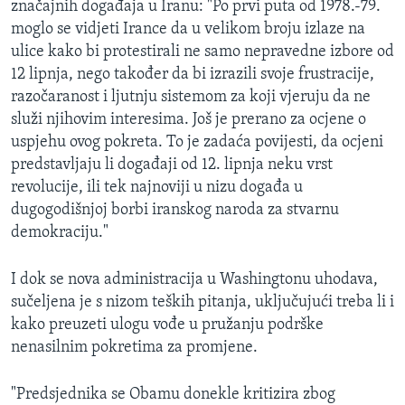
značajnih događaja u Iranu: "Po prvi puta od 1978.-79.
moglo se vidjeti Irance da u velikom broju izlaze na
ulice kako bi protestirali ne samo nepravedne izbore od
12 lipnja, nego također da bi izrazili svoje frustracije,
razočaranost i ljutnju sistemom za koji vjeruju da ne
služi njihovim interesima. Još je prerano za ocjene o
uspjehu ovog pokreta. To je zadaća povijesti, da ocjeni
predstavljaju li događaji od 12. lipnja neku vrst
revolucije, ili tek najnoviji u nizu događa u
dugogodišnjoj borbi iranskog naroda za stvarnu
demokraciju."
I dok se nova administracija u Washingtonu uhodava,
sučeljena je s nizom teških pitanja, uključujući treba li i
kako preuzeti ulogu vođe u pružanju podrške
nenasilnim pokretima za promjene.
"Predsjednika se Obamu donekle kritizira zbog