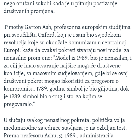
nego oružani sukobi kada je u pitanju postizanje
društvenih promjena.
Timothy Garton Ash, profesor na europskim studijima
pri sveučilištu Oxford, koji je i sam bio svjedokom
revolucija koje su okončale komunizam u centralnoj
Europi, kaže da ovakvi pokreti stvaraju novi model za
nenasilne promjene: "Model iz 1989. bio je nenasilan, i
za cilj je imao stvaranje najšire moguće društvene
koalicije, sa masovnim sudjelovanjem, gdje bi se ovaj
društveni pokret mogao iskoristiti za pregovore o
kompromisu. 1789. godine simbol je bio giljotina, dok
je 1989. simbol bio okrugli stol za kojim se
pregovaralo."
U slučaju svakog nenasilnog pokreta, politička volja
međunarodne zajednice stavljana je na ozbiljan test.
Prema profesoru Ashu, g. 1989., administracija