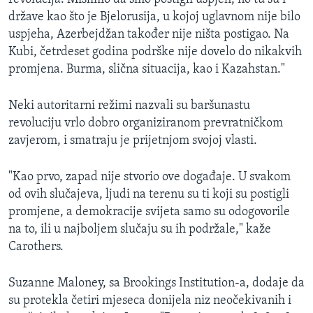
države kao što je Bjelorusija, u kojoj uglavnom nije bilo
uspjeha, Azerbejdžan također nije ništa postigao. Na
Kubi, četrdeset godina podrške nije dovelo do nikakvih
promjena. Burma, slična situacija, kao i Kazahstan."
Neki autoritarni režimi nazvali su baršunastu
revoluciju vrlo dobro organiziranom prevratničkom
zavjerom, i smatraju je prijetnjom svojoj vlasti.
"Kao prvo, zapad nije stvorio ove događaje. U svakom
od ovih slučajeva, ljudi na terenu su ti koji su postigli
promjene, a demokracije svijeta samo su odogovorile
na to, ili u najboljem slučaju su ih podržale," kaže
Carothers.
Suzanne Maloney, sa Brookings Institution-a, dodaje da
su protekla četiri mjeseca donijela niz neočekivanih i