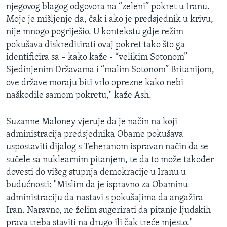
njegovog blagog odgovora na “zeleni” pokret u Iranu.
Moje je mišljenje da, čak i ako je predsjednik u krivu,
nije mnogo pogriješio. U kontekstu gdje režim
pokušava diskreditirati ovaj pokret tako što ga
identificira sa – kako kaže - “velikim Sotonom”
Sjedinjenim Državama i “malim Sotonom” Britanijom,
ove države moraju biti vrlo oprezne kako nebi
naškodile samom pokretu," kaže Ash.
Suzanne Maloney vjeruje da je način na koji
administracija predsjednika Obame pokušava
uspostaviti dijalog s Teheranom ispravan način da se
sučele sa nuklearnim pitanjem, te da to može također
dovesti do višeg stupnja demokracije u Iranu u
budućnosti: "Mislim da je ispravno za Obaminu
administraciju da nastavi s pokušajima da angažira
Iran. Naravno, ne želim sugerirati da pitanje ljudskih
prava treba staviti na drugo ili čak treće mjesto."