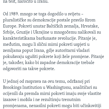
na test, naročito u Iranu.
MAGAZIN
O GLASU AMERIKE
Od 1989. mnogo se toga dogodilo u svijetu –
pluralističke su demokracije postale pravilo širom
Learning English
Europe. Pokreti unutar Baltičkih zemalja, Hrvatske,
Srbije, Gruzije i Ukrajine u mnogočemu nalikovali su
karakteristikama baršunaste revolucije. Pitanje je,
PRATITE NAS
međutim, mogu li slični mirni pokreti uspjeti u
zemljama poput Irana, gdje autoritarni vladari
pokušavaju ugušiti pokrete koji žele promjene. Pitanje
Jezici
je, također, kako bi zapadne demokracije trebale
odgovoriti na takve pokrete.
U jednoj od rasprava na ovu temu, održanoj pri
Brookings Institution u Washingtonu, analitičari su
ocijenili da premda mirni pokreti imaju svoje vlastite
izazove i možda i ne rezultiraju trenutnim
promjenama, nenasilni pokreti mogu biti učinkovitiji