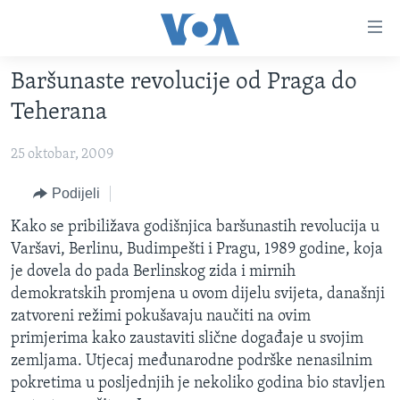
Linkovi
Pređi
na
Baršunaste revolucije od Praga do
glavni
TV PROGRAM
sadržaj
Teherana
VIDEO
Pređi
na
25 oktobar, 2009
FOTOGRAFIJE DANA
glavnu
VIJESTI
Podijeli
navigaciju
Idi
NAUKA I TEHNOLOGIJA
SJEDINJENE AMERIČKE DRŽAVE
Kako se pribiližava godišnjica baršunastih revolucija u
na
Varšavi, Berlinu, Budimpešti i Pragu, 1989 godine, koja
SPECIJALNI PROJEKTI
BOSNA I HERCEGOVINA
pretragu
je dovela do pada Berlinskog zida i mirnih
KORUPCIJA
SVIJET
demokratskih promjena u ovom dijelu svijeta, današnji
zatvoreni režimi pokušavaju naučiti na ovim
SLOBODA MEDIJA
primjerima kako zaustaviti slične događaje u svojim
ŽENSKA STRANA
zemljama. Utjecaj međunarodne podrške nenasilnim
pokretima u posljednjih je nekoliko godina bio stavljen
IZBJEGLIČKA STRANA