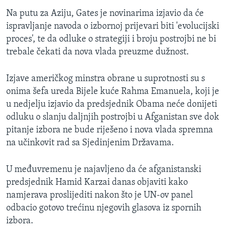
MAGAZIN
Na putu za Aziju, Gates je novinarima izjavio da će
ispravljanje navoda o izbornoj prijevari biti 'evolucijski
O GLASU AMERIKE
proces', te da odluke o strategiji i broju postrojbi ne bi
trebale čekati da nova vlada preuzme dužnost.
Learning English
Izjave američkog minstra obrane u suprotnosti su s
PRATITE NAS
onima šefa ureda Bijele kuće Rahma Emanuela, koji je
u nedjelju izjavio da predsjednik Obama neće donijeti
odluku o slanju daljnjih postrojbi u Afganistan sve dok
pitanje izbora ne bude riješeno i nova vlada spremna
Jezici
na učinkovit rad sa Sjedinjenim Državama.
U međuvremenu je najavljeno da će afganistanski
predsjednik Hamid Karzai danas objaviti kako
namjerava proslijediti nakon što je UN-ov panel
odbacio gotovo trećinu njegovih glasova iz spornih
izbora.