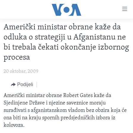
Linkovi
Pređi
na
Američki ministar obrane kaže da
glavni
TV PROGRAM
sadržaj
odluka o strategiji u Afganistanu ne
VIDEO
Pređi
bi trebala čekati okončanje izbornog
na
FOTOGRAFIJE DANA
procesa
glavnu
VIJESTI
navigaciju
20 oktobar, 2009
Idi
NAUKA I TEHNOLOGIJA
SJEDINJENE AMERIČKE DRŽAVE
na
Podijeli
SPECIJALNI PROJEKTI
BOSNA I HERCEGOVINA
pretragu
Američki ministar obrane Robert Gates kaže da
KORUPCIJA
SVIJET
Sjedinjene Države i njezine saveznice moraju
SLOBODA MEDIJA
surađivati s afganistanskom vladom bez obzira koja će
ŽENSKA STRANA
ona biti na kraju spornih predsjedničkih izbora iz
kolovoza.
IZBJEGLIČKA STRANA