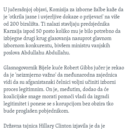
U jučerašnjoj objavi, Komisija za izborne žalbe kaže da
je 'otkrila jasne i uvjerljive dokaze o prijevari' na više
od 200 birališta. Ti nalazi stavljaju predsjednika
Karzaija ispod 50 posto koliko mu je bilo potrebno da
izbjegne drugi krug glasovanja nasuprot glavnom
izbornom konkurentu, bivšem ministru vanjskih
poslova Abdullahu Abdullahu.
Glasnogovornik Bijele kuće Robert Gibbs jučer je rekao
da je 'neizmjerno važno' da međunarodna zajednica
vidi da su afganistanski čelnici voljni učiniti izborni
proces legitimnim. On je, međutim, dodao da će
koalicijske snage morati pomoći vladi da izgradi
legitimitet i ponese se s korupcijom bez obzira tko
bude proglašen pobjednikom.
Državna tajnica Hillary Clinton izjavila je da je