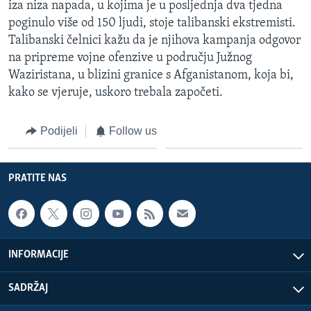
iza niza napada, u kojima je u posljednja dva tjedna
MAGAZIN
poginulo više od 150 ljudi, stoje talibanski ekstremisti.
O GLASU AMERIKE
Talibanski čelnici kažu da je njihova kampanja odgovor
na pripreme vojne ofenzive u području Južnog
Learning English
Waziristana, u blizini granice s Afganistanom, koja bi,
kako se vjeruje, uskoro trebala započeti.
PRATITE NAS
Podijeli
Follow us
Jezici
PRATITE NAS
INFORMACIJE
SADRŽAJ