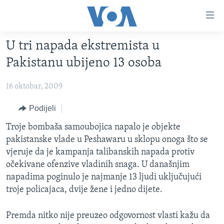
Linkovi
Pređi
na
U tri napada ekstremista u
glavni
TV PROGRAM
sadržaj
Pakistanu ubijeno 13 osoba
VIDEO
Pređi
na
16 oktobar, 2009
FOTOGRAFIJE DANA
glavnu
VIJESTI
Podijeli
navigaciju
Idi
NAUKA I TEHNOLOGIJA
SJEDINJENE AMERIČKE DRŽAVE
Troje bombaša samoubojica napalo je objekte
na
pakistanske vlade u Peshawaru u sklopu onoga što se
SPECIJALNI PROJEKTI
BOSNA I HERCEGOVINA
pretragu
vjeruje da je kampanja talibanskih napada protiv
KORUPCIJA
SVIJET
očekivane ofenzive vladinih snaga. U današnjim
napadima poginulo je najmanje 13 ljudi uključujući
SLOBODA MEDIJA
troje policajaca, dvije žene i jedno dijete.
ŽENSKA STRANA
IZBJEGLIČKA STRANA
Premda nitko nije preuzeo odgovornost vlasti kažu da