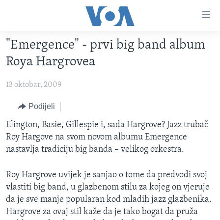
Linkovi
Pređi
na
"Emergence" - prvi big band album
glavni
TV PROGRAM
sadržaj
Roya Hargrovea
VIDEO
Pređi
na
13 oktobar, 2009
FOTOGRAFIJE DANA
glavnu
VIJESTI
Podijeli
navigaciju
Idi
NAUKA I TEHNOLOGIJA
SJEDINJENE AMERIČKE DRŽAVE
Elington, Basie, Gillespie i, sada Hargrove? Jazz trubač
na
Roy Hargove na svom novom albumu Emergence
SPECIJALNI PROJEKTI
BOSNA I HERCEGOVINA
pretragu
nastavlja tradiciju big banda – velikog orkestra.
KORUPCIJA
SVIJET
Roy Hargrove uvijek je sanjao o tome da predvodi svoj
SLOBODA MEDIJA
vlastiti big band, u glazbenom stilu za kojeg on vjeruje
ŽENSKA STRANA
da je sve manje popularan kod mladih jazz glazbenika.
IZBJEGLIČKA STRANA
Hargrove za ovaj stil kaže da je tako bogat da pruža