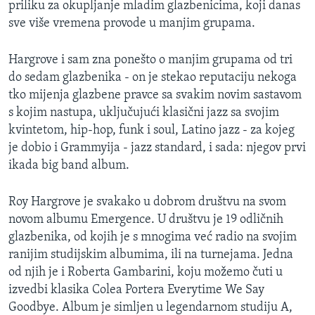
priliku za okupljanje mladim glazbenicima, koji danas
MAGAZIN
sve više vremena provode u manjim grupama.
O GLASU AMERIKE
Hargrove i sam zna ponešto o manjim grupama od tri
Learning English
do sedam glazbenika - on je stekao reputaciju nekoga
tko mijenja glazbene pravce sa svakim novim sastavom
s kojim nastupa, uključujući klasični jazz sa svojim
PRATITE NAS
kvintetom, hip-hop, funk i soul, Latino jazz - za kojeg
je dobio i Grammyija - jazz standard, i sada: njegov prvi
ikada big band album.
Jezici
Roy Hargrove je svakako u dobrom društvu na svom
novom albumu Emergence. U društvu je 19 odličnih
glazbenika, od kojih je s mnogima već radio na svojim
ranijim studijskim albumima, ili na turnejama. Jedna
od njih je i Roberta Gambarini, koju možemo čuti u
izvedbi klasika Colea Portera Everytime We Say
Goodbye. Album je simljen u legendarnom studiju A,