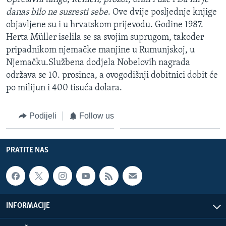
MAGAZIN
danas bilo ne susresti sebe
. Ove dvije posljednje knjige
objavljene su i u hrvatskom prijevodu. Godine 1987.
O GLASU AMERIKE
Herta Müller iselila se sa svojim suprugom, također
pripadnikom njemačke manjine u Rumunjskoj, u
Learning English
Njemačku.Službena dodjela Nobelovih nagrada
održava se 10. prosinca, a ovogodišnji dobitnici dobit će
PRATITE NAS
po milijun i 400 tisuća dolara.
Podijeli
Follow us
Jezici
PRATITE NAS
INFORMACIJE