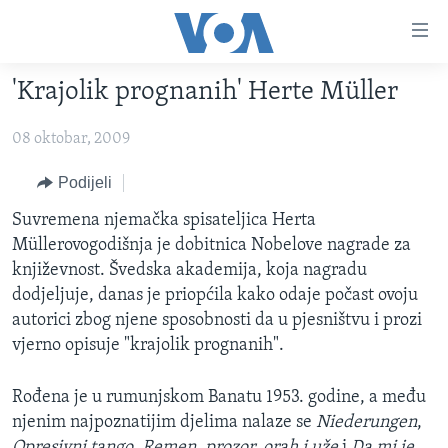
Linkovi
Pređi
na
'Krajolik prognanih' Herte Müller
glavni
TV PROGRAM
sadržaj
08 oktobar, 2009
VIDEO
Pređi
na
FOTOGRAFIJE DANA
Podijeli
glavnu
VIJESTI
Suvremena njemačka spisateljica Herta
navigaciju
Müllerovogodišnja je dobitnica Nobelove nagrade za
Idi
NAUKA I TEHNOLOGIJA
SJEDINJENE AMERIČKE DRŽAVE
književnost. Švedska akademija, koja nagradu
na
SPECIJALNI PROJEKTI
BOSNA I HERCEGOVINA
dodjeljuje, danas je priopćila kako odaje počast ovoju
pretragu
autorici zbog njene sposobnosti da u pjesništvu i prozi
KORUPCIJA
SVIJET
vjerno opisuje "krajolik prognanih".
SLOBODA MEDIJA
ŽENSKA STRANA
Rođena je u rumunjskom Banatu 1953. godine, a među
njenim najpoznatijim djelima nalaze se
Niederungen
,
IZBJEGLIČKA STRANA
Opresivni tango
,
Remen, prozor, orah i uže
i
Da mi je