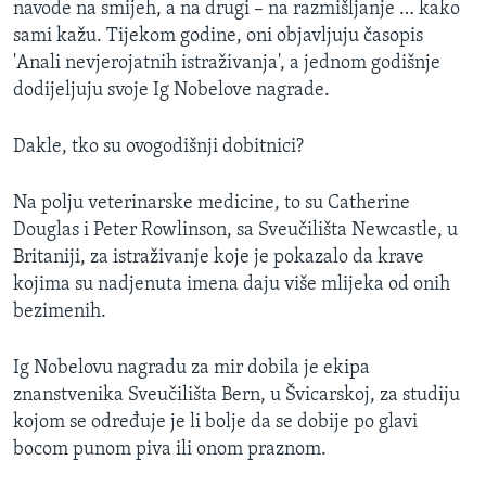
navode na smijeh, a na drugi – na razmišljanje … kako
MAGAZIN
sami kažu. Tijekom godine, oni objavljuju časopis
O GLASU AMERIKE
'Anali nevjerojatnih istraživanja', a jednom godišnje
dodijeljuju svoje Ig Nobelove nagrade.
Learning English
Dakle, tko su ovogodišnji dobitnici?
PRATITE NAS
Na polju veterinarske medicine, to su Catherine
Douglas i Peter Rowlinson, sa Sveučilišta Newcastle, u
Britaniji, za istraživanje koje je pokazalo da krave
Jezici
kojima su nadjenuta imena daju više mlijeka od onih
bezimenih.
Ig Nobelovu nagradu za mir dobila je ekipa
znanstvenika Sveučilišta Bern, u Švicarskoj, za studiju
kojom se određuje je li bolje da se dobije po glavi
bocom punom piva ili onom praznom.