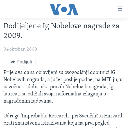
Linkovi
Pređi
na
Dodijeljene Ig Nobelove nagrade za
glavni
TV PROGRAM
sadržaj
2009.
VIDEO
Pređi
na
04 oktobar, 2009
FOTOGRAFIJE DANA
glavnu
VIJESTI
Podijeli
navigaciju
Idi
NAUKA I TEHNOLOGIJA
SJEDINJENE AMERIČKE DRŽAVE
Prije dva dana objavljeni su ovogodišnji dobitnici iG
na
Nobelovih nagrada, a jučer poslije podne, na MIT-ju, u
SPECIJALNI PROJEKTI
BOSNA I HERCEGOVINA
pretragu
nazočnosti dobitnika pravih Nobelovih nagrada, Ig
KORUPCIJA
SVIJET
laureati su održali svoja neformalna izlaganja o
nagrađenim radovima.
SLOBODA MEDIJA
ŽENSKA STRANA
Udruga 'Improbable Research', pri Sveučilištu Harvard,
IZBJEGLIČKA STRANA
prati znanstvena istraživanja koja na prvi pogled