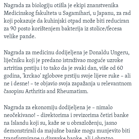
Nagrada za biologiju otišla je ekipi znanstvenika
Medicinskog fakulteta u Sagamihari, u Japanu, za rad
koji pokazuje da kuhinjski otpad može biti reduciran
za 90 posto korištenjem bakterija iz stolice/fecesa
velike pande.
Nagrada za medicinu dodijeljena je Donaldu Ungeru,
liječniku koji je predano istraživao moguće uzroke
artritisa prstiju i to tako da je svaki dan, više od 60
godina, 'krckao' zglobove prstiju svoje lijeve ruke – ali
ne i desne! – te objavio svoja zapažanja u relevantnom
časopisu Arthritis and Rheumatism.
Nagrada za ekonomiju dodijeljena je – nimalo
neočekivano! – direktorima i revizorima četiri banke
na Islandu koji su, kaže se u obrazloženju, jasno
demonstrirali da majušne banke mogu munjevito biti
transformirane u divovske banke, ali i obratno.