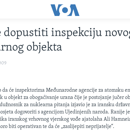
e dopustiti inspekciju novo
rnog objekta
009
io da će inspektorima Međunarodne agencije za atomsku en
k u objekt za obogaćivanje urana čije je postojanje jučer ob
 dužnosnik za nuklearna pitanja izjavio je za iransku državn
posjeta dogovoriti s agencijom Ujedinjenih naroda. Ranije j
ika iranskog vrhovnog vjerskog vođe ajatolaha Ali Hamneia
ro biti operativan te da će „zaslijepiti neprijatelje“.