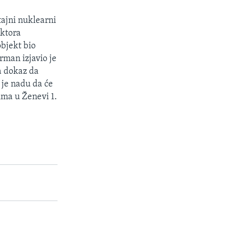
tajni nuklearni
ektora
bjekt bio
rman izjavio je
a dokaz da
 je nadu da će
ima u Ženevi 1.