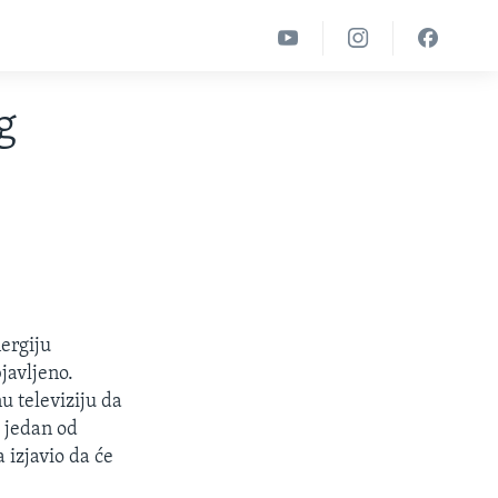
g
ergiju
javljeno.
u televiziju da
e jedan od
 izjavio da će