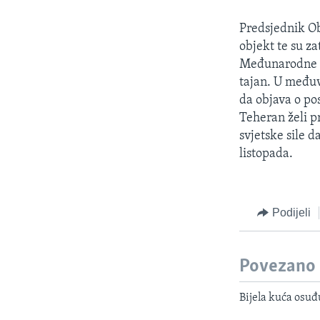
MAGAZIN
O GLASU AMERIKE
Predsjednik Ob
objekt te su za
Međunarodne ag
tajan. U međuv
da objava o po
Teheran želi pr
svjetske sile 
listopada.
Podijeli
Povezano
Bijela kuća osuđ