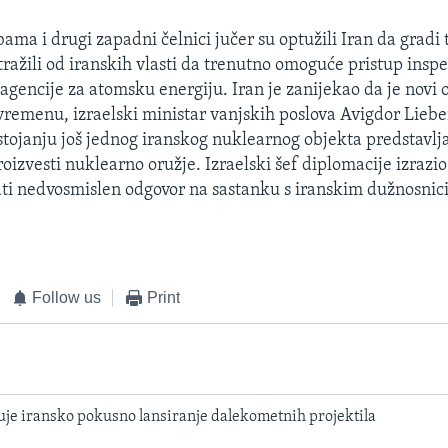
ama i drugi zapadni čelnici jučer su optužili Iran da gradi 
tražili od iranskih vlasti da trenutno omoguće pristup insp
encije za atomsku energiju. Iran je zanijekao da je novi o
remenu, izraelski ministar vanjskih poslova Avigdor Liebe
stojanju još jednog iranskog nuklearnog objekta predstavlj
oizvesti nuklearno oružje. Izraelski šef diplomacije izrazio
dati nedvosmislen odgovor na sastanku s iranskim dužnosnic
Follow us
Print
uje iransko pokusno lansiranje dalekometnih projektila