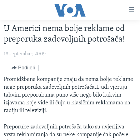
Linkovi
Pređi
na
U Americi nema bolje reklame od
glavni
TV PROGRAM
sadržaj
preporuka zadovoljnih potrošača!
VIDEO
Pređi
na
18 septembar, 2009
FOTOGRAFIJE DANA
glavnu
VIJESTI
Podijeli
navigaciju
Idi
NAUKA I TEHNOLOGIJA
SJEDINJENE AMERIČKE DRŽAVE
Promidžbene kompanije znaju da nema bolje reklame
na
nego preporuka zadovoljnih potrošača.Ljudi vjeruju
SPECIJALNI PROJEKTI
BOSNA I HERCEGOVINA
pretragu
takvim preporukama puno više nego bilo kakvim
KORUPCIJA
SVIJET
izjavama koje vide ili čuju u klasičnim reklamama na
radiju ili televiziji.
SLOBODA MEDIJA
ŽENSKA STRANA
Preporuke zadovoljnih potrošača tako su uvjerljiva
IZBJEGLIČKA STRANA
vrsta reklamiranja da su neke kompanije čak počele