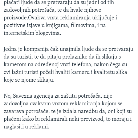
plaćati ljude da se pretvaraju da su jedni od tih
MAGAZIN
zadovoljnih potrošača, te da hvale njihove
O GLASU AMERIKE
proizvode.Ovakva vrsta reklamiranja uključuje i
pozitivne izjave u knjigama, filmovima, i na
Learning English
internetskim blogovima.
Jedna je kompanija čak unajmila ljude da se pretvaraju
PRATITE NAS
da su turisti, te da pitaju prolaznike da ih slikaju s
kamerom na određenoj vrsti telefona, nakon čega su
ovi lažni turisti počeli hvaliti kameru i kvalitetu slika
Jezici
koje se njome slikaju.
No, Savezna agencija za zaštitu potrošača, nije
zadovoljna ovakvom vrstom reklamiranja kojom se
zavarava potrošače, te je izdala naredbu da, oni koji su
plaćeni kako bi reklamirali neki provizvod, to moraju i
naglasiti u reklami.