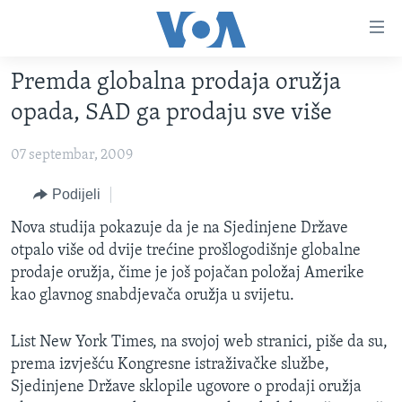
Linkovi
Pređi
na
Premda globalna prodaja oružja
glavni
TV PROGRAM
sadržaj
opada, SAD ga prodaju sve više
VIDEO
Pređi
na
07 septembar, 2009
FOTOGRAFIJE DANA
glavnu
VIJESTI
Podijeli
navigaciju
Idi
NAUKA I TEHNOLOGIJA
SJEDINJENE AMERIČKE DRŽAVE
Nova studija pokazuje da je na Sjedinjene Države
na
otpalo više od dvije trećine prošlogodišnje globalne
SPECIJALNI PROJEKTI
BOSNA I HERCEGOVINA
pretragu
prodaje oružja, čime je još pojačan položaj Amerike
KORUPCIJA
SVIJET
kao glavnog snabdjevača oružja u svijetu.
SLOBODA MEDIJA
List New York Times, na svojoj web stranici, piše da su,
ŽENSKA STRANA
prema izvješću Kongresne istraživačke službe,
IZBJEGLIČKA STRANA
Sjedinjene Države sklopile ugovore o prodaji oružja