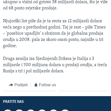
ukupno u visini od gotovo 38 milijardi dolara, što je više
MAGAZIN
od 68 posto svjetske prodaje.
O GLASU AMERIKE
Njujorški list piše da je ta svota za 12 milijardi dolara
Learning English
veća nego u prethodnoj godini. Taj je rast – piše Times
– 'posebice upadljiv' s obzirom da je globalna prodaja
oružja u 2008. pala za skoro osam posto, najniže u tri
PRATITE NAS
godine.
Druga zemlja iza Sjedinjenih Država je Italija s 3
Jezici
milijarde i 700 milijuna dolara u prodaji oružja, a treća
Rusija s tri i pol milijarde dolara.
Podijeli
Follow us
PRATITE NAS