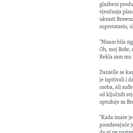
MAGAZIN
glazbeni produ
O GLASU AMERIKE
vjenčanja plan
ukrasti Brown
suprotstavio, u
"Nisam bila si
Oh, moj Bože, 
Rekla sam mu ‘
Danielle se kas
je ispitivali i
osoba, ali suđ
od ključnih svj
optužuje za Br
"Kada imate je
poražavajuće j
da ni ne nasta