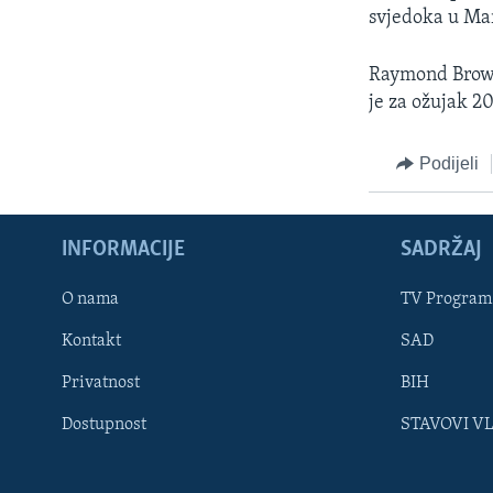
svjedoka u Mar
Raymond Brown 
je za ožujak 2
Podijeli
INFORMACIJE
SADRŽAJ
Learning English
O nama
TV Program
Kontakt
SAD
PRATITE NAS
Privatnost
BIH
Dostupnost
STAVOVI V
Jezici