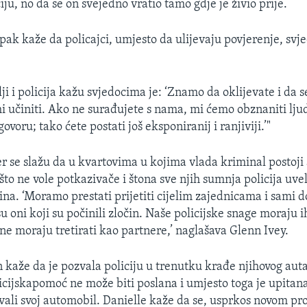
ju, no da se on svejedno vratio tamo gdje je živio prije.
pak kaže da policajci, umjesto da ulijevaju povjerenje, svj
lji i policija kažu svjedocima je: ‘Znamo da oklijevate i da s
i učiniti. Ako ne surađujete s nama, mi ćemo obznaniti ljud
ovoru; tako ćete postati još eksponiranij i ranjiviji.’"
mer se slažu da u kvartovima u kojima vlada kriminal postoji
što ne vole potkazivače i štona sve njih sumnja policija uve
ina. ‘Moramo prestati prijetiti cijelim zajednicama i sami d
u oni koji su počinili zločin. Naše policijske snage moraju i
ane moraju tretirati kao partnere,’ naglašava Glenn Ivey.
 kaže da je pozvala policiju u trenutku krađe njihovog aut
olicijskapomoć ne može biti poslana i umjesto toga je upitana
vali svoj automobil. Danielle kaže da se, usprkos novom pr