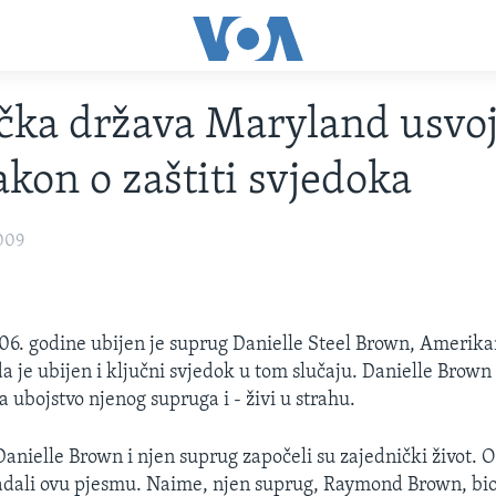
ka država Maryland usvoj
akon o zaštiti svjedoka
009
06. godine ubijen je suprug Danielle Steel Brown, Amerika
 je ubijen i ključni svjedok u tom slučaju. Danielle Brown 
 ubojstvo njenog supruga i - živi u strahu.
anielle Brown i njen suprug započeli su zajednički život. O 
adali ovu pjesmu. Naime, njen suprug, Raymond Brown, bio