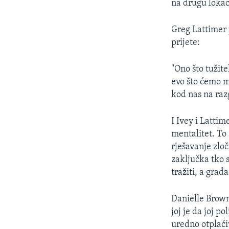
na drugu lokaci
Greg Lattimer 
prijete:
"Ono što tužite
evo što ćemo m
kod nas na razg
I Ivey i Latti
mentalitet. To 
rješavanje zloč
zaključka tko s
tražiti, a građ
Danielle Brown
joj je da joj p
uredno otplaći