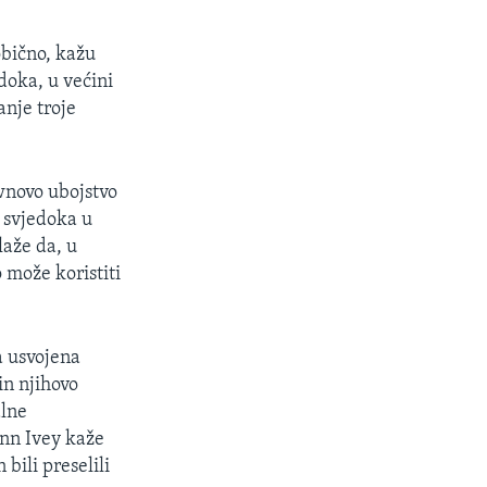
obično, kažu
edoka, u većini
nje troje
wnovo ubojstvo
o svjedoka u
laže da, u
 može koristiti
a usvojena
in njihovo
alne
enn Ivey kaže
bili preselili