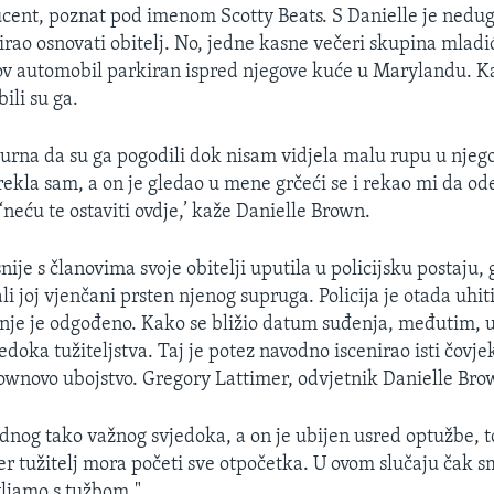
cent, poznat pod imenom Scotty Beats. S Danielle je nedu
irao osnovati obitelj. No, jedne kasne večeri skupina mladi
ov automobil parkiran ispred njegove kuće u Marylandu. K
bili su ga.
gurna da su ga pogodili dok nisam vidjela malu rupu u njeg
rekla sam, a on je gledao u mene grčeći se i rekao mi da o
neću te ostaviti ovdje,’ kaže Danielle Brown.
nije s članovima svoje obitelji uputila u policijsku postaju,
 dali joj vjenčani prsten njenog supruga. Policija je otada uhi
enje je odgođeno. Kako se bližio datum suđenja, međutim, u
edoka tužiteljstva. Taj je potez navodno iscenirao isti čovje
ownovo ubojstvo. Gregory Lattimer, odvjetnik Danielle Bro
dnog tako važnog svjedoka, a on je ubijen usred optužbe, t
er tužitelj mora početi sve otpočetka. U ovom slučaju čak s
vljamo s tužbom."