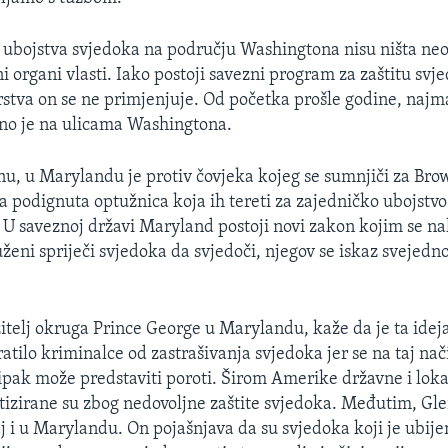
i ubojstva svjedoka na području Washingtona nisu ništa ne
ni organi vlasti. Iako postoji savezni program za zaštitu svj
stva on se ne primjenjuje. Od početka prošle godine, najma
no je na ulicama Washingtona.
 u Marylandu je protiv čovjeka kojeg se sumnjiči za Bro
ta podignuta optužnica koja ih tereti za zajedničko ubojstv
 U saveznoj državi Maryland postoji novi zakon kojim se na
ženi spriječi svjedoka da svjedoči, njegov se iskaz svejedno
žitelj okruga Prince George u Marylandu, kaže da je ta idej
atilo kriminalce od zastrašivanja svjedoka jer se na taj nač
ipak može predstaviti poroti. Širom Amerike državne i lok
ritizirane su zbog nedovoljne zaštite svjedoka. Međutim, Gl
aj i u Marylandu. On pojašnjava da su svjedoka koji je ubijen 