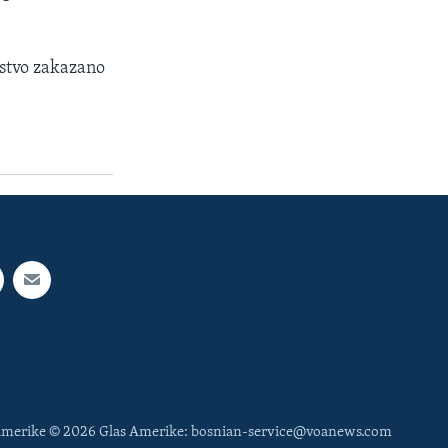
jstvo zakazano
 Amerike © 2026 Glas Amerike: bosnian-service@voanews.com