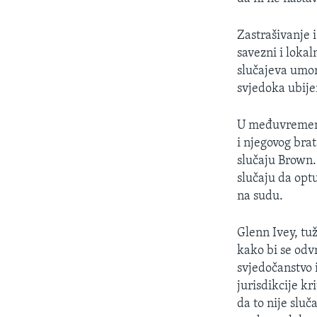
Zastrašivanje 
savezni i lokal
slučajeva umor
svjedoka ubije
U međuvremenu,
i njegovog bra
slučaju Brown.
slučaju da optu
na sudu.
Glenn Ivey, tu
kako bi se odvr
svjedočanstvo 
jurisdikcije k
da to nije sluč