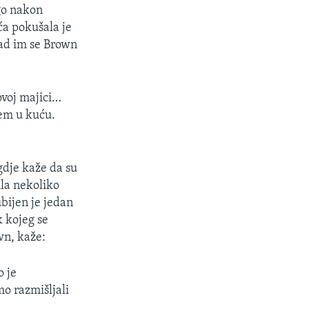
go nakon
ća pokušala je
ad im se Brown
ovoj majici…
dem u kuću.
 gdje kaže da su
tila nekoliko
bijen je jedan
k kojeg se
wn, kaže:
o je
mo razmišljali