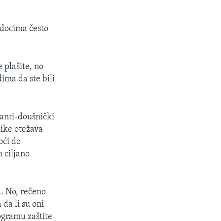
edocima često
e plašite, no
ima da ste bili
 anti-doušnički
like otežava
oći do
h ciljano
a. No, rečeno
 da li su oni
ogramu zaštite