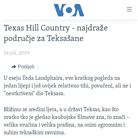
Linkovi
Pređi
na
Texas Hill Country - najdraže
glavni
TV PROGRAM
sadržaj
područje za Teksašane
VIDEO
Pređi
na
24 juli, 2009
FOTOGRAFIJE DANA
glavnu
VIJESTI
Podijeli
navigaciju
Idi
NAUKA I TEHNOLOGIJA
SJEDINJENE AMERIČKE DRŽAVE
U eseju Teda Landphaira, evo kratkog pogleda na
na
jedan lijepi i još uvijek relativno tihi, povučeni, ali ne i
SPECIJALNI PROJEKTI
BOSNA I HERCEGOVINA
pretragu
"neotkriveni" dio Teksasa.
KORUPCIJA
SVIJET
Bližimo se sredini ljeta, a u državi Teksas, kao što
SLOBODA MEDIJA
svatko tko je gledao kaubojske filmove zna, to znači –
ŽENSKA STRANA
velika vrućina i velika prašina, na onim ogromnim i
IZBJEGLIČKA STRANA
suhim teksaškim ravnima.