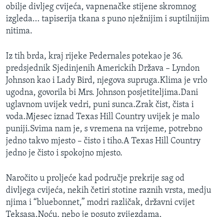
obilje divljeg cvijeća, vapnenačke stijene skromnog
izgleda... tapiserija tkana s puno nježnijim i suptilnijim
nitima.
Iz tih brda, kraj rijeke Pedernales potekao je 36.
predsjednik Sjedinjenih Americkih Država – Lyndon
Johnson kao i Lady Bird, njegova supruga.Klima je vrlo
ugodna, govorila bi Mrs. Johnson posjetiteljima.Dani
uglavnom uvijek vedri, puni sunca.Zrak čist, čista i
voda.Mjesec iznad Texas Hill Country uvijek je malo
puniji.Svima nam je, s vremena na vrijeme, potrebno
jedno takvo mjesto – čisto i tiho.A Texas Hill Country
jedno je čisto i spokojno mjesto.
Naročito u proljeće kad područje prekrije sag od
divljega cvijeća, nekih četiri stotine raznih vrsta, medju
njima i “bluebonnet,” modri različak, državni cvijet
Teksasa.Noću, nebo je posuto zvijezdama.