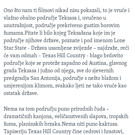
MAGAZIN
Ono što nam ti filmovi nikad nisu pokazali, to je vruće i
O GLASU AMERIKE
vlažno obalno područje Teksasa i, uvučeno u
unutrašnjost, područje prekriveno gustim borovim
Learning English
šumama.Pitate li bilo kojeg Teksašana koje im je
područje njihove države, poznate i pod imenom Lone
Star State - Država usamljene zvijezde – najdraže, reći
PRATITE NAS
će vam odmah – Texas Hill Country - blago brdovito
područje koje se proteže zapadno od Austina, glavnog
grada Teksasa i južno od njega, sve do sjevernih
Jezici
predgradja San Antonija, područje s nešto blažom i
umjerenijom klimom, svakako ljeti ne tako vruće kao
ostatak države.
Nema na tom području puno prirodnih čuda –
dramatičnih kanjona, veličanstvenih slapova, tropskih
šuma, planinskih brzaka.Nema niti puno kaktusa.
Tapiseriju Texas Hill Country čine cedrovi i hrastovi,