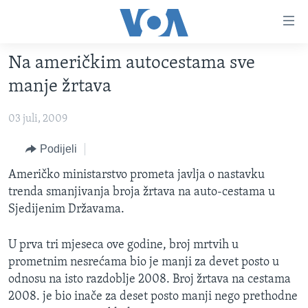
Linkovi
Pređi
na
Na američkim autocestama sve
glavni
TV PROGRAM
sadržaj
manje žrtava
VIDEO
Pređi
na
03 juli, 2009
FOTOGRAFIJE DANA
glavnu
VIJESTI
Podijeli
navigaciju
Idi
NAUKA I TEHNOLOGIJA
SJEDINJENE AMERIČKE DRŽAVE
Američko ministarstvo prometa javlja o nastavku
na
trenda smanjivanja broja žrtava na auto-cestama u
SPECIJALNI PROJEKTI
BOSNA I HERCEGOVINA
pretragu
Sjedijenim Državama.
KORUPCIJA
SVIJET
U prva tri mjeseca ove godine, broj mrtvih u
SLOBODA MEDIJA
prometnim nesrećama bio je manji za devet posto u
ŽENSKA STRANA
odnosu na isto razdoblje 2008. Broj žrtava na cestama
IZBJEGLIČKA STRANA
2008. je bio inače za deset posto manji nego prethodne