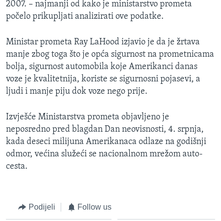
2007. – najmanji od kako je ministarstvo prometa
MAGAZIN
počelo prikupljati analizirati ove podatke.
O GLASU AMERIKE
Ministar prometa Ray LaHood izjavio je da je žrtava
Learning English
manje zbog toga što je opća sigurnost na prometnicama
bolja, sigurnost automobila koje Amerikanci danas
voze je kvalitetnija, koriste se sigurnosni pojasevi, a
PRATITE NAS
ljudi i manje piju dok voze nego prije.
Izvješće Ministarstva prometa objavljeno je
Jezici
neposredno pred blagdan Dan neovisnosti, 4. srpnja,
kada deseci milijuna Amerikanaca odlaze na godišnji
odmor, većina služeći se nacionalnom mrežom auto-
cesta.
Podijeli
Follow us