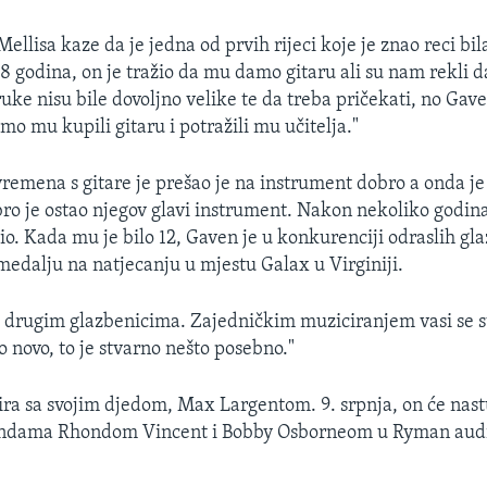
llisa kaze da je jedna od prvih rijeci koje je znao reci bil
 8 godina, on je tražio da mu damo gitaru ali su nam rekli 
uke nisu bile dovoljno velike te da treba pričekati, no Gave
o mu kupili gitaru i potražili mu učitelja."
emena s gitare je prešao je na instrument dobro a onda je 
ro je ostao njegov glavi instrument. Nakon nekoliko godina 
tio. Kada mu je bilo 12, Gaven je u konkurenciji odraslih gl
 medalju na natjecanju u mjestu Galax u Virginiji.
 s drugim glazbenicima. Zajedničkim muziciranjem vasi se st
o novo, to je stvarno nešto posebno."
ira sa svojim djedom, Max Largentom. 9. srpnja, on će nastu
endama Rhondom Vincent i Bobby Osborneom u Ryman audi