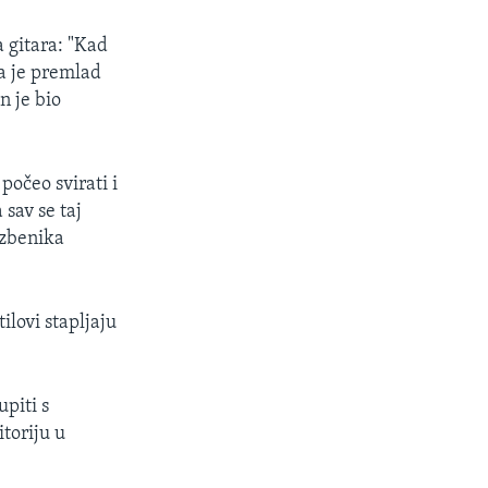
a gitara: "Kad
da je premlad
n je bio
počeo svirati i
sav se taj
azbenika
ilovi stapljaju
piti s
toriju u