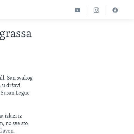
grassa
all. San svakog
 u državi
. Susan Logue
 izlazi iz
, no sve sto
 Gaven.