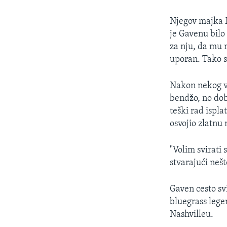
MAGAZIN
O GLASU AMERIKE
Njegov majka Me
je Gavenu bilo
za nju, da mu r
uporan. Tako sm
Nakon nekog vr
bendžo, no dob
teški rad ispla
osvojio zlatnu
"Volim svirati
stvarajući nešt
Gaven cesto sv
bluegrass leg
Nashvilleu.