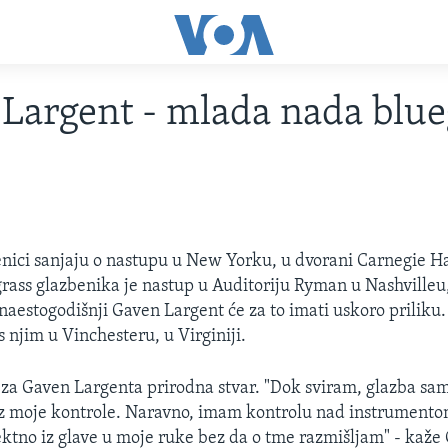
Largent - mlada nada blue
enici sanjaju o nastupu u New Yorku, u dvorani Carnegie H
grass glazbenika je nastup u Auditoriju Ryman u Nashvilleu,
naestogodišnji Gaven Largent će za to imati uskoro priliku
s njim u Vinchesteru, u Virginiji.
 za Gaven Largenta prirodna stvar. "Dok sviram, glazba sama
z moje kontrole. Naravno, imam kontrolu nad instrumentom
ektno iz glave u moje ruke bez da o tme razmišljam" - kaže