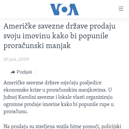
Linkovi
Pređi
na
Američke savezne države prodaju
glavni
TV PROGRAM
sadržaj
svoju imovinu kako bi popunile
VIDEO
Pređi
proračunski manjak
na
FOTOGRAFIJE DANA
glavnu
18 juni, 2009
VIJESTI
navigaciju
Idi
NAUKA I TEHNOLOGIJA
Podijeli
SJEDINJENE AMERIČKE DRŽAVE
na
SPECIJALNI PROJEKTI
Američke savezne države osjećaju posljedice
BOSNA I HERCEGOVINA
pretragu
ekonomske krize u proračunskim manjkovima. U
KORUPCIJA
SVIJET
Južnoj Karolini savezne i lokale vlasti organiziraju
SLOBODA MEDIJA
ogromne prodaje imovine kako bi popunile rupe u
proračunu.
ŽENSKA STRANA
IZBJEGLIČKA STRANA
Na prodaju su stavljena vozila hitne pomoći, policijski