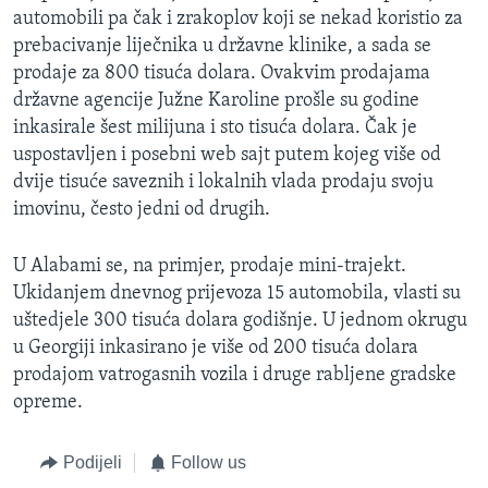
automobili pa čak i zrakoplov koji se nekad koristio za
MAGAZIN
prebacivanje liječnika u državne klinike, a sada se
O GLASU AMERIKE
prodaje za 800 tisuća dolara. Ovakvim prodajama
državne agencije Južne Karoline prošle su godine
Learning English
inkasirale šest milijuna i sto tisuća dolara. Čak je
uspostavljen i posebni web sajt putem kojeg više od
PRATITE NAS
dvije tisuće saveznih i lokalnih vlada prodaju svoju
imovinu, često jedni od drugih.
U Alabami se, na primjer, prodaje mini-trajekt.
Jezici
Ukidanjem dnevnog prijevoza 15 automobila, vlasti su
uštedjele 300 tisuća dolara godišnje. U jednom okrugu
u Georgiji inkasirano je više od 200 tisuća dolara
prodajom vatrogasnih vozila i druge rabljene gradske
opreme.
Podijeli
Follow us