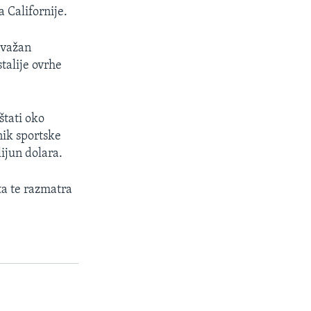
 Californije.
 važan
talije ovrhe
štati oko
nik sportske
lijun dolara.
ta te razmatra