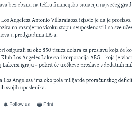
ava bez obzira na tešku financijsku situaciju najvećeg grada
Los Angelesa Antonio Villaraigosa izjavio je da je proslava
bzira na razmjerno visoku stopu neuposlenosti i na sve učes
omova u predgrađima LA-a.
ri osigurali su oko 850 tisuća dolara za proslavu koja će ko
. Klub Los Angeles Lakersa i korporacija AEG – koja je vlas
 Lakersi igraju – pokrit će troškove proslave s dodatnih mi
 Los Angelesa ima oko pola milijarde proračunskog defici
ih svojih uposlenika.
Follow us
Print