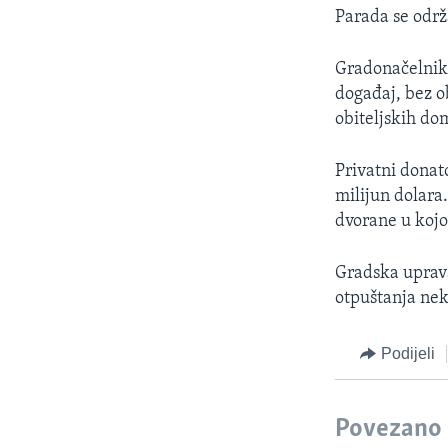
MAGAZIN
Parada se održ
O GLASU AMERIKE
Gradonačelnik 
događaj, bez o
obiteljskih d
Privatni donato
milijun dolara
dvorane u kojoj
Gradska uprava
otpuštanja nek
Podijeli
Povezano