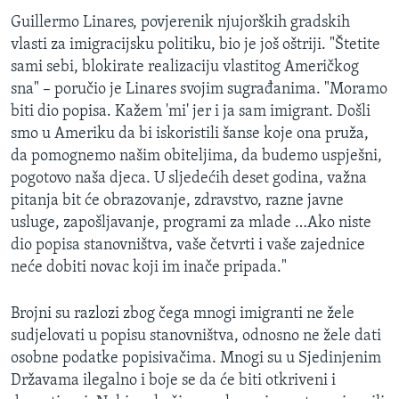
Guillermo Linares, povjerenik njujorških gradskih
vlasti za imigracijsku politiku, bio je još oštriji. "Štetite
sami sebi, blokirate realizaciju vlastitog Američkog
sna" – poručio je Linares svojim sugrađanima. "Moramo
biti dio popisa. Kažem 'mi' jer i ja sam imigrant. Došli
smo u Ameriku da bi iskoristili šanse koje ona pruža,
da pomognemo našim obiteljima, da budemo uspješni,
pogotovo naša djeca. U sljedećih deset godina, važna
pitanja bit će obrazovanje, zdravstvo, razne javne
usluge, zapošljavanje, programi za mlade …Ako niste
dio popisa stanovništva, vaše četvrti i vaše zajednice
neće dobiti novac koji im inače pripada."
Brojni su razlozi zbog čega mnogi imigranti ne žele
sudjelovati u popisu stanovništva, odnosno ne žele dati
osobne podatke popisivačima. Mnogi su u Sjedinjenim
Državama ilegalno i boje se da će biti otkriveni i