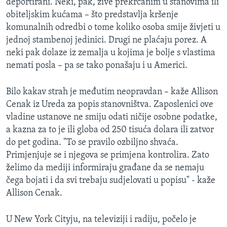
deportirani. Neki, pak, žive prekrcanim u stanovima ili
obiteljskim kućama – što predstavlja kršenje
komunalnih odredbi o tome koliko osoba smije živjeti u
jednoj stambenoj jedinici. Drugi ne plaćaju porez. A
neki pak dolaze iz zemalja u kojima je bolje s vlastima
nemati posla – pa se tako ponašaju i u Americi.
Bilo kakav strah je međutim neopravdan – kaže Allison
Cenak iz Ureda za popis stanovništva. Zaposlenici ove
vladine ustanove ne smiju odati ničije osobne podatke,
a kazna za to je ili globa od 250 tisuća dolara ili zatvor
do pet godina. "To se pravilo ozbiljno shvaća.
Primjenjuje se i njegova se primjena kontrolira. Zato
želimo da mediji informiraju građane da se nemaju
čega bojati i da svi trebaju sudjelovati u popisu" - kaže
Allison Cenak.
U New York Cityju, na televiziji i radiju, počelo je