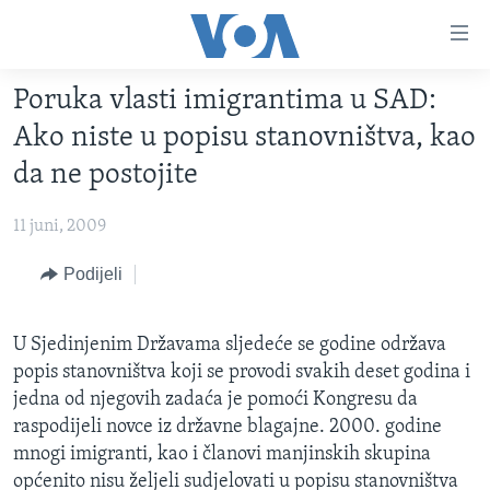
Linkovi
Pređi
na
Poruka vlasti imigrantima u SAD:
glavni
TV PROGRAM
sadržaj
Ako niste u popisu stanovništva, kao
VIDEO
Pređi
da ne postojite
na
FOTOGRAFIJE DANA
glavnu
11 juni, 2009
VIJESTI
navigaciju
Idi
NAUKA I TEHNOLOGIJA
Podijeli
SJEDINJENE AMERIČKE DRŽAVE
na
SPECIJALNI PROJEKTI
BOSNA I HERCEGOVINA
pretragu
U Sjedinjenim Državama sljedeće se godine održava
KORUPCIJA
SVIJET
popis stanovništva koji se provodi svakih deset godina i
SLOBODA MEDIJA
jedna od njegovih zadaća je pomoći Kongresu da
raspodijeli novce iz državne blagajne. 2000. godine
ŽENSKA STRANA
mnogi imigranti, kao i članovi manjinskih skupina
IZBJEGLIČKA STRANA
općenito nisu željeli sudjelovati u popisu stanovništva