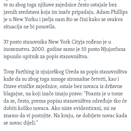
te su zbog toga njihove zajednice često ostajale bez
MAGAZIN
javnih sredstava koja im inače pripadaju. Adam Phillips
O GLASU AMERIKE
je u New Yorku i javlja nam što se čini kako se ovakva
situacija ne bi ponovila.
Learning English
37 posto stanovnika New York Cityja rođeno je u
PRATITE NAS
inozemstvu. 2000. godine samo je 55 posto Njujorčana
ispunilo upitnik za popis stanovništva.
Tony Farthing iz njujorškog Ureda za popis stanovništva
Jezici
kaže da su zbog toga mnoge siromašne četvrti, kao i
čitave etničke zajednice, ostale bez novaca iz državne
blagajne, na koji inače imaju pravo: "Poanta je u tome
da se, često, prema popisu stanovništva određuje tko će
dobiti koliko novaca. Ako niste evidentirani, mi ne
znamo da vi postojite. Na kraju, ne dobijete novac kada
se novac dijeli."