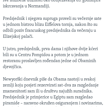
sve službene dužnosti oko obilježavanja 65. godišnjice
iskrcavanja u Normandiji.
Predsjednik i njegova supruga proveli su večernje sate
u jednom bistrou blizu Eiffelova tornja, nakon što su
odbili poziv francuskog predsjednika da večeraju u
Elizejskoj palači.
U jutro, predsjednik, prva dama i njihove dvije kćeri
bili su u Centru Pompidou a potom je u jednom
restoranu proslavljen rođendan jedne od Obaminih
djevojčica.
Newyorški dnevnik piše da Obama nastoji u svakoj
zemlji koju posjeti rezervirati sat-dva za razgledanje
znamenitosti sam ili u društvu najužih suradnika.
Predsjednik je primjerice u Egiptu sam razgledao
piramide – naravno okružen osiguranjem i novinarima,