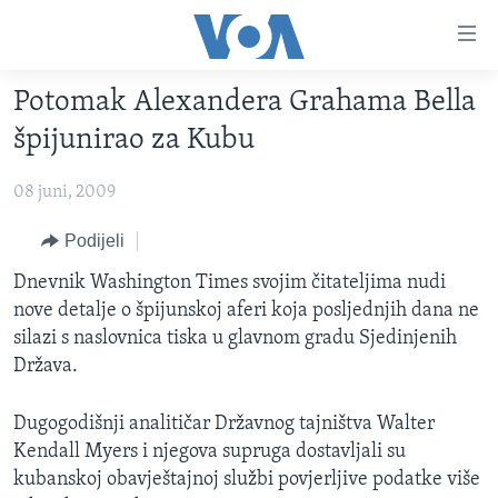
Linkovi
Pređi
na
Potomak Alexandera Grahama Bella
glavni
TV PROGRAM
sadržaj
špijunirao za Kubu
VIDEO
Pređi
na
08 juni, 2009
FOTOGRAFIJE DANA
glavnu
VIJESTI
Podijeli
navigaciju
Idi
NAUKA I TEHNOLOGIJA
SJEDINJENE AMERIČKE DRŽAVE
Dnevnik Washington Times svojim čitateljima nudi
na
nove detalje o špijunskoj aferi koja posljednjih dana ne
SPECIJALNI PROJEKTI
BOSNA I HERCEGOVINA
pretragu
silazi s naslovnica tiska u glavnom gradu Sjedinjenih
KORUPCIJA
SVIJET
Država.
SLOBODA MEDIJA
Dugogodišnji analitičar Državnog tajništva Walter
ŽENSKA STRANA
Kendall Myers i njegova supruga dostavljali su
IZBJEGLIČKA STRANA
kubanskoj obavještajnoj službi povjerljive podatke više