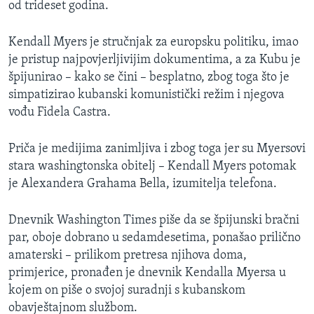
od trideset godina.
MAGAZIN
O GLASU AMERIKE
Kendall Myers je stručnjak za europsku politiku, imao
je pristup najpovjerljivijim dokumentima, a za Kubu je
Learning English
špijunirao – kako se čini – besplatno, zbog toga što je
simpatizirao kubanski komunistički režim i njegova
vođu Fidela Castra.
PRATITE NAS
Priča je medijima zanimljiva i zbog toga jer su Myersovi
stara washingtonska obitelj – Kendall Myers potomak
Jezici
je Alexandera Grahama Bella, izumitelja telefona.
Dnevnik Washington Times piše da se špijunski bračni
par, oboje dobrano u sedamdesetima, ponašao prilično
amaterski – prilikom pretresa njihova doma,
primjerice, pronađen je dnevnik Kendalla Myersa u
kojem on piše o svojoj suradnji s kubanskom
obavještajnom službom.