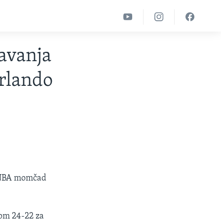
avanja
Orlando
e NBA momčad
tom 24-22 za