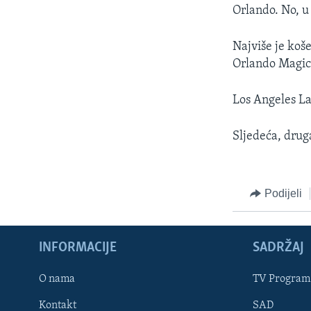
MAGAZIN
Orlando. No, u
O GLASU AMERIKE
Najviše je koš
Orlando Magica 
Los Angeles La
Sljedeća, drug
Podijeli
INFORMACIJE
SADRŽAJ
Learning English
O nama
TV Program
Kontakt
SAD