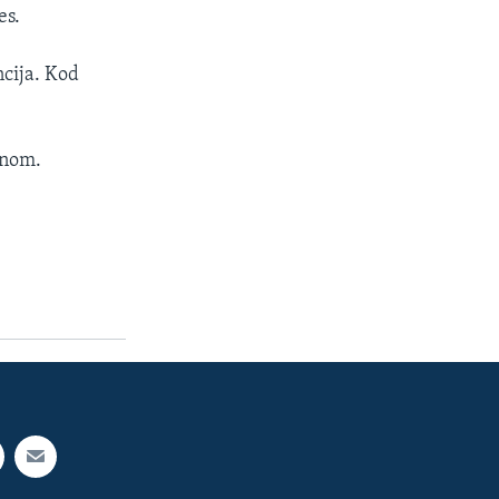
es.
ncija. Kod
dnom.