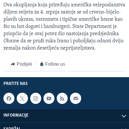
Ova okupljanja koja priređuju američka veleposlanstva
MAGAZIN
diljem svijeta za 4. srpnja sastoje se od crveno-bijelo-
O GLASU AMERIKE
plavih ukrasa, vatrometa i tipične američke hrane kao
što su hot dogovi i hamburgeri. State Department je
Learning English
priopćio da je ovaj potez dio nastojanja predsjednika
Obame da se pruži ruka Iranu i poboljšaju odnosi dviju
PRATITE NAS
zemalja nakon desetljeća neprijateljstava.
Podijeli
Follow us
Jezici
PRATITE NAS
INFORMACIJE