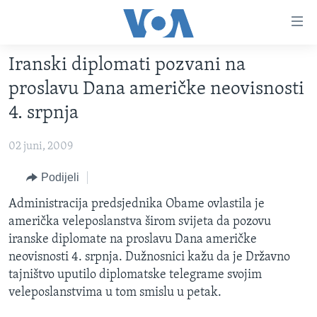
Linkovi
Pređi
na
Iranski diplomati pozvani na
glavni
TV PROGRAM
sadržaj
proslavu Dana američke neovisnosti
VIDEO
Pređi
4. srpnja
na
FOTOGRAFIJE DANA
glavnu
02 juni, 2009
VIJESTI
navigaciju
Idi
NAUKA I TEHNOLOGIJA
Podijeli
SJEDINJENE AMERIČKE DRŽAVE
na
SPECIJALNI PROJEKTI
Administracija predsjednika Obame ovlastila je
BOSNA I HERCEGOVINA
pretragu
američka veleposlanstva širom svijeta da pozovu
KORUPCIJA
SVIJET
iranske diplomate na proslavu Dana američke
SLOBODA MEDIJA
neovisnosti 4. srpnja. Dužnosnici kažu da je Državno
tajništvo uputilo diplomatske telegrame svojim
ŽENSKA STRANA
veleposlanstvima u tom smislu u petak.
IZBJEGLIČKA STRANA