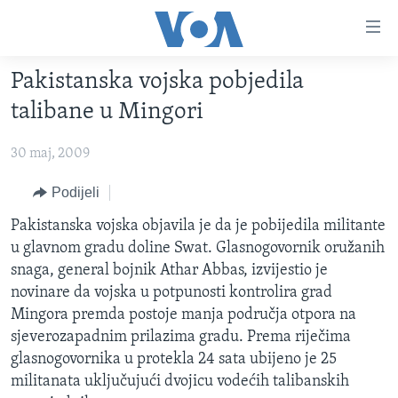
Linkovi
Pređi
na
Pakistanska vojska pobjedila
glavni
TV PROGRAM
sadržaj
talibane u Mingori
VIDEO
Pređi
na
30 maj, 2009
FOTOGRAFIJE DANA
glavnu
VIJESTI
Podijeli
navigaciju
Idi
NAUKA I TEHNOLOGIJA
SJEDINJENE AMERIČKE DRŽAVE
Pakistanska vojska objavila je da je pobijedila militante
na
u glavnom gradu doline Swat. Glasnogovornik oružanih
SPECIJALNI PROJEKTI
BOSNA I HERCEGOVINA
pretragu
snaga, general bojnik Athar Abbas, izvijestio je
KORUPCIJA
SVIJET
novinare da vojska u potpunosti kontrolira grad
Mingora premda postoje manja područja otpora na
SLOBODA MEDIJA
sjeverozapadnim prilazima gradu. Prema riječima
ŽENSKA STRANA
glasnogovornika u protekla 24 sata ubijeno je 25
militanata uključujući dvojicu vodećih talibanskih
IZBJEGLIČKA STRANA