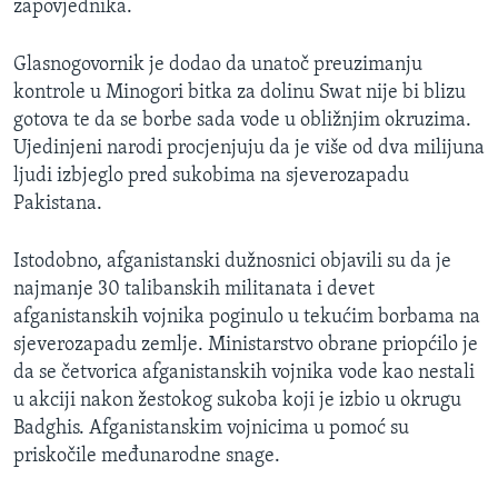
zapovjednika.
MAGAZIN
O GLASU AMERIKE
Glasnogovornik je dodao da unatoč preuzimanju
kontrole u Minogori bitka za dolinu Swat nije bi blizu
Learning English
gotova te da se borbe sada vode u obližnjim okruzima.
Ujedinjeni narodi procjenjuju da je više od dva milijuna
ljudi izbjeglo pred sukobima na sjeverozapadu
PRATITE NAS
Pakistana.
Istodobno, afganistanski dužnosnici objavili su da je
Jezici
najmanje 30 talibanskih militanata i devet
afganistanskih vojnika poginulo u tekućim borbama na
sjeverozapadu zemlje. Ministarstvo obrane priopćilo je
da se četvorica afganistanskih vojnika vode kao nestali
u akciji nakon žestokog sukoba koji je izbio u okrugu
Badghis. Afganistanskim vojnicima u pomoć su
priskočile međunarodne snage.