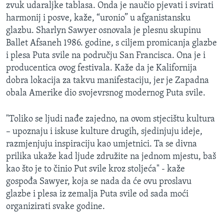
zvuk udaraljke tablasa. Onda je naučio pjevati i svirati
harmonij i posve, kaže, “uronio” u afganistansku
glazbu. Sharlyn Sawyer osnovala je plesnu skupinu
Ballet Afsaneh 1986. godine, s ciljem promicanja glazbe
i plesa Puta svile na području San Francisca. Ona je i
producentica ovog festivala. Kaže da je Kalifornija
dobra lokacija za takvu manifestaciju, jer je Zapadna
obala Amerike dio svojevrsnog modernog Puta svile.
"Toliko se ljudi nađe zajedno, na ovom stjecištu kultura
– upoznaju i iskuse kulture drugih, sjedinjuju ideje,
razmjenjuju inspiraciju kao umjetnici. Ta se divna
prilika ukaže kad ljude združite na jednom mjestu, baš
kao što je to činio Put svile kroz stoljeća" - kaže
gospođa Sawyer, koja se nada da će ovu proslavu
glazbe i plesa iz zemalja Puta svile od sada moći
organizirati svake godine.