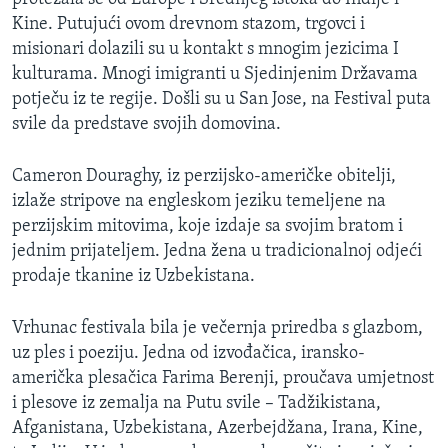
MAGAZIN
Kine. Putujući ovom drevnom stazom, trgovci i
misionari dolazili su u kontakt s mnogim jezicima I
O GLASU AMERIKE
kulturama. Mnogi imigranti u Sjedinjenim Državama
potječu iz te regije. Došli su u San Jose, na Festival puta
Learning English
svile da predstave svojih domovina.
PRATITE NAS
Cameron Douraghy, iz perzijsko-američke obitelji,
izlaže stripove na engleskom jeziku temeljene na
perzijskim mitovima, koje izdaje sa svojim bratom i
jednim prijateljem. Jedna žena u tradicionalnoj odjeći
Jezici
prodaje tkanine iz Uzbekistana.
Vrhunac festivala bila je večernja priredba s glazbom,
uz ples i poeziju. Jedna od izvođačica, iransko-
američka plesačica Farima Berenji, proučava umjetnost
i plesove iz zemalja na Putu svile – Tadžikistana,
Afganistana, Uzbekistana, Azerbejdžana, Irana, Kine,