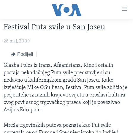
Linkovi
Pređi
na
Festival Puta svile u San Joseu
glavni
TV PROGRAM
sadržaj
28 maj, 2009
VIDEO
Pređi
na
FOTOGRAFIJE DANA
Podijeli
glavnu
VIJESTI
Glazba i ples iz Irana, Afganistana, Kine i ostalih
navigaciju
postaja nekadašnjeg Puta svile predstavljeni su
Idi
NAUKA I TEHNOLOGIJA
SJEDINJENE AMERIČKE DRŽAVE
nedavno u kalifornijskom gradu San Joseu. Kako
na
SPECIJALNI PROJEKTI
BOSNA I HERCEGOVINA
izvješćuje Mike O’Sullivan, Festival Puta svile zbližio je
pretragu
posjetitelje iz raznih krajeva svijeta u proslavi kultura
KORUPCIJA
SVIJET
ovog povijesnog trgovačkog pravca koji je povezivao
SLOBODA MEDIJA
Aziju s Europom.
ŽENSKA STRANA
Mreža trgovinskih puteva poznata kao Put svile
IZBJEGLIČKA STRANA
protezala se od Europe i Srednjeg istoka do Indije i