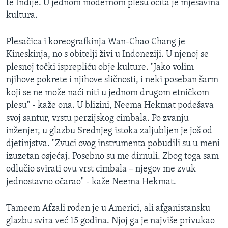
te Indije. U jednom modernom plesu očita je mješavina
kultura.
Plesačica i koreografkinja Wan-Chao Chang je
Kineskinja, no s obitelji živi u Indoneziji. U njenoj se
plesnoj točki isprepliću obje kulture. "Jako volim
njihove pokrete i njihove sličnosti, i neki poseban šarm
koji se ne može naći niti u jednom drugom etničkom
plesu" - kaže ona. U blizini, Neema Hekmat podešava
svoj santur, vrstu perzijskog cimbala. Po zvanju
inženjer, u glazbu Srednjeg istoka zaljubljen je još od
djetinjstva. "Zvuci ovog instrumenta pobudili su u meni
izuzetan osjećaj. Posebno su me dirnuli. Zbog toga sam
odlučio svirati ovu vrst cimbala – njegov me zvuk
jednostavno očarao" - kaže Neema Hekmat.
Tameem Afzali rođen je u Americi, ali afganistansku
glazbu svira već 15 godina. Njoj ga je najviše privukao