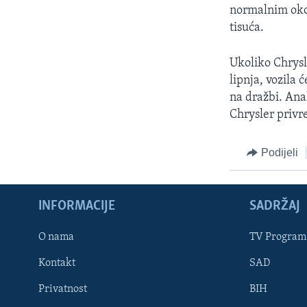
MAGAZIN
normalnim okol
O GLASU AMERIKE
tisuća.
Ukoliko Chrysl
lipnja, vozila 
na dražbi. Anal
Chrysler priv
Podijeli
INFORMACIJE
SADRŽAJ
O nama
TV Program
Learning English
Kontakt
SAD
Privatnost
BIH
PRATITE NAS