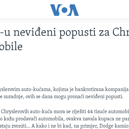
u neviđeni popusti za Chr
obile
yslerovim auto-kućama, kojima je bankrotirana kompanija 
e suradnje, ovih se dana mogu pronaći neviđeni popusti.
 Chryslerovih auto-kuća mora se riješiti 44 tisuće automob
ko kažu prodavači automobila, ovakva navala kupaca ne pa
estaju zvoniti… A kako i ne bi kad, na primjer, Dodge kamion