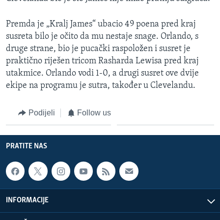
MAGAZIN
Premda je „Kralj James“ ubacio 49 poena pred kraj
O GLASU AMERIKE
susreta bilo je očito da mu nestaje snage. Orlando, s
druge strane, bio je pucački raspoložen i susret je
Learning English
praktično riješen tricom Rasharda Lewisa pred kraj
utakmice. Orlando vodi 1-0, a drugi susret ove dvije
PRATITE NAS
ekipe na programu je sutra, također u Clevelandu.
Podijeli
Follow us
Jezici
PRATITE NAS
INFORMACIJE