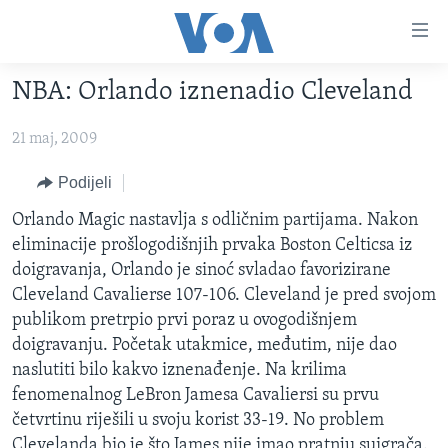
Linkovi
Pređi
na
NBA: Orlando iznenadio Cleveland
glavni
TV PROGRAM
sadržaj
21 maj, 2009
VIDEO
Pređi
na
FOTOGRAFIJE DANA
Podijeli
glavnu
VIJESTI
Orlando Magic nastavlja s odličnim partijama. Nakon
navigaciju
eliminacije prošlogodišnjih prvaka Boston Celticsa iz
Idi
NAUKA I TEHNOLOGIJA
SJEDINJENE AMERIČKE DRŽAVE
doigravanja, Orlando je sinoć svladao favorizirane
na
SPECIJALNI PROJEKTI
BOSNA I HERCEGOVINA
Cleveland Cavalierse 107-106. Cleveland je pred svojom
pretragu
publikom pretrpio prvi poraz u ovogodišnjem
KORUPCIJA
SVIJET
doigravanju. Početak utakmice, međutim, nije dao
SLOBODA MEDIJA
naslutiti bilo kakvo iznenađenje. Na krilima
ŽENSKA STRANA
fenomenalnog LeBron Jamesa Cavaliersi su prvu
četvrtinu riješili u svoju korist 33-19. No problem
IZBJEGLIČKA STRANA
Clevelanda bio je što James nije imao pratnju suigrača.