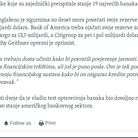
ke koje su zajednički preispitale stanje 19 najvećih banaka
oglašeno je sigurnima no deset mora povećati svoje rezerve
jardi dolara. Bank of America treba ojačati svoje rezerve z
argo za 13,7 milijardi, a Citigroup za pet i pol milijardi dola
thy Geithner oprezni je optimist.
 trebaju dosta učiniti kako bi povratili povjerenje javnosti.
 financijskim tržištima, ali još je puno posla. Ovo je tek poč
anju financijskog sustava kako bi on osigurao kredite potr
ravak."
i dvoje da je vladin test opterećenja banaka bio dovoljno r
vo stanje američkog bankovnog sektora.
Follow us
Print