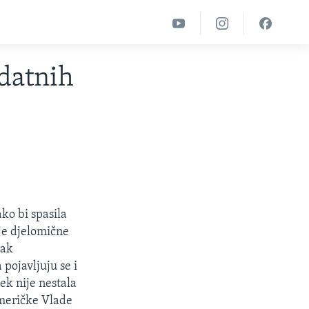
datnih
ko bi spasila
 je djelomične
pak
pojavljuju se i
jek nije nestala
američke Vlade