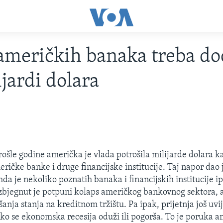
američkih banaka treba do
ijardi dolara
rošle godine američka je vlada potrošila milijarde dolara ka
eričke banke i druge financijske institucije. Taj napor dao
mda je nekoliko poznatih banaka i financijskih institucije i
izbjegnut je potpuni kolaps američkog bankovnog sektora, a 
anja stanja na kreditnom tržištu. Pa ipak, prijetnja još uvi
iko se ekonomska recesija oduži ili pogorša. To je poruka 