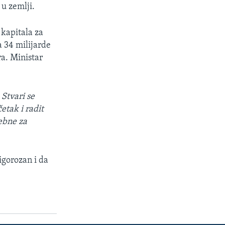
 u zemlji.
 kapitala za
a 34 milijarde
ra. Ministar
 Stvari se
etak i radit
ebne za
igorozan i da