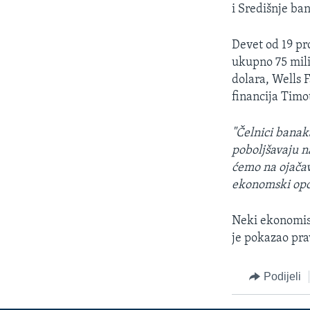
MAGAZIN
i Središnje ban
O GLASU AMERIKE
Devet od 19 pr
ukupno 75 mili
dolara, Wells F
financija Timo
"Čelnici banaka
poboljšavaju na
ćemo na ojačav
ekonomski opo
Neki ekonomist
je pokazao pra
Podijeli