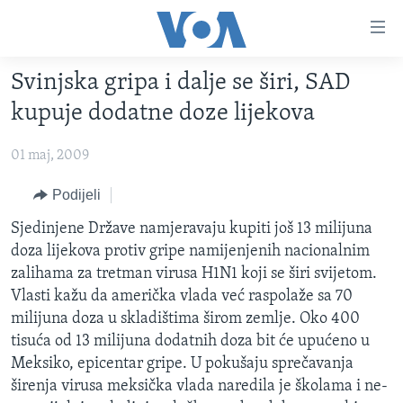
Linkovi
Pređi
na
Svinjska gripa i dalje se širi, SAD
glavni
TV PROGRAM
sadržaj
kupuje dodatne doze lijekova
VIDEO
Pređi
na
01 maj, 2009
FOTOGRAFIJE DANA
glavnu
VIJESTI
Podijeli
navigaciju
Idi
NAUKA I TEHNOLOGIJA
SJEDINJENE AMERIČKE DRŽAVE
Sjedinjene Države namjeravaju kupiti još 13 milijuna
na
doza lijekova protiv gripe namijenjenih nacionalnim
SPECIJALNI PROJEKTI
BOSNA I HERCEGOVINA
pretragu
zalihama za tretman virusa H1N1 koji se širi svijetom.
KORUPCIJA
SVIJET
Vlasti kažu da američka vlada već raspolaže sa 70
milijuna doza u skladištima širom zemlje. Oko 400
SLOBODA MEDIJA
tisuća od 13 milijuna dodatnih doza bit će upućeno u
ŽENSKA STRANA
Meksiko, epicentar gripe. U pokušaju sprečavanja
širenja virusa meksička vlada naredila je školama i ne-
IZBJEGLIČKA STRANA