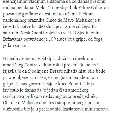
esencijalnim vladinim službama da od danas prekinu
MAGAZIN
rad na pet dana. Meksički predsjednik Felipe Calderon
O GLASU AMERIKE
pozvao je građane da ostanu u kućama tijekom
nacionalnog praznika Cinco de Mayo. Meksiko je u
četvrtak potvrdio 260 slučajeva gripe od čega 12
Learning English
smrtnih. Neslužbeni brojevi su veći. U Sjedinjenim
Državama potvrđeno je 109 slučajeva gripe, od čega
PRATITE NAS
jedan smrtni.
U međuvremenu, vršiteljica dužnosti direktora
Jezici
američkog Centra za kontrolu i prevenciju bolesti
izjavila je da Sjedinjene Države nikada nisu bile bolje
pripremljene za nošenje s mogućom pandemijom
gripe. Glasnogovornik Bijele kuće Robert Gibbs
izvjestio je danas da je jedan član američkog
izaslanstva prilikom nedavnog puta predsjednika
Obame u Meksiko obolio sa simptomima gripe. Taj
dužnosnik bio je u prethodnici izaslanstva ministarstva