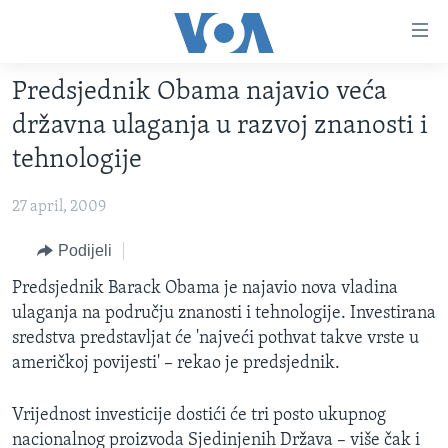
Linkovi
Pređi
na
Predsjednik Obama najavio veća
glavni
TV PROGRAM
sadržaj
državna ulaganja u razvoj znanosti i
VIDEO
Pređi
tehnologije
na
FOTOGRAFIJE DANA
glavnu
27 april, 2009
VIJESTI
navigaciju
Idi
NAUKA I TEHNOLOGIJA
Podijeli
SJEDINJENE AMERIČKE DRŽAVE
na
SPECIJALNI PROJEKTI
Predsjednik Barack Obama je najavio nova vladina
BOSNA I HERCEGOVINA
pretragu
ulaganja na području znanosti i tehnologije. Investirana
KORUPCIJA
SVIJET
sredstva predstavljat će 'najveći pothvat takve vrste u
SLOBODA MEDIJA
američkoj povijesti' – rekao je predsjednik.
ŽENSKA STRANA
Vrijednost investicije dostići će tri posto ukupnog
IZBJEGLIČKA STRANA
nacionalnog proizvoda Sjedinjenih Država – više čak i