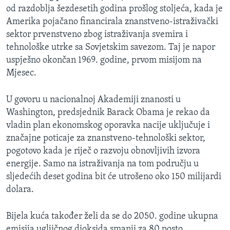
od razdoblja šezdesetih godina prošlog stoljeća, kada je
MAGAZIN
Amerika pojačano financirala znanstveno-istraživački
O GLASU AMERIKE
sektor prvenstveno zbog istraživanja svemira i
tehnološke utrke sa Sovjetskim savezom. Taj je napor
Learning English
uspješno okončan 1969. godine, prvom misijom na
Mjesec.
PRATITE NAS
U govoru u nacionalnoj Akademiji znanosti u
Washington, predsjednik Barack Obama je rekao da
vladin plan ekonomskog oporavka nacije uključuje i
Jezici
značajne poticaje za znanstveno-tehnološki sektor,
pogotovo kada je riječ o razvoju obnovljivih izvora
energije. Samo na istraživanja na tom području u
sljedećih deset godina bit će utrošeno oko 150 milijardi
dolara.
Bijela kuća također želi da se do 2050. godine ukupna
emisija ugljičnog dioksida smanji za 80 posto.