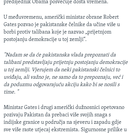
predsjednik Obama posvećuje dosta vremena.
MAGAZIN
O GLASU AMERIKE
U međuvremenu, američki ministar obrane Robert
Gates pozvao je pakistanske čelnike da učine više u
Learning English
borbi protiv talibana koje je nazvao „prijetnjom
postojanju demokracije u toj zemlji“.
PRATITE NAS
"Nadam se da će pakistanska vlada prepoznati da
talibani predstavljaju prijetnju postojanju demokracije
u toj zemlji. Vjerujem da neki pakistanski čelnici to
Jezici
uviđaju, ali važno je, ne samo da to prepoznaju, već i
da poduzmu odgovarajuću akciju kako bi se nosili s
time. "
Ministar Gates i drugi američki dužnosnici opetovano
pozivaju Pakistan da prebaci više svojih snaga s
indijske granice u područja na sjeveru i zapadu gdje
sve više raste utjecaj ekstremista. Sigurnosne prilike u