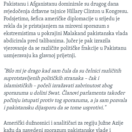
Pakistanu i Afganistanu dominirale su drugog dana
svjedočenja državne tajnice Hillary Clinton u Kongresu.
Podsjetimo, šefica američke diplomacije u srijedu je
rekla da je pristajanjem na mirovni sporazum s
ekstremistima u pokrajini Malakand pakistanska vlada
abdicirala pred talibanima. Jučer je pak izrazila
vjerovanje da se različite političke frakcije u Pakistanu
usmjeravaju ka glavnoj prijetnji.
"Bilo mi je drago kad sam čula da su čelnici različitih
suprotstavljenih političkih stranaka – čak i
islamističkih – počeli izražavati zabrinutost zbog
sporazuma u dolini Swat. Članovi parlamenta također
počinju istupati protiv tog sporazuma, a ja sam pozvala
i pakistansku dijasporu da se tome usprotivi."
Američki dužnosnici i analitičari za regiju Južne Azije
kažu da navedeni sporazum pakistanske vlade i