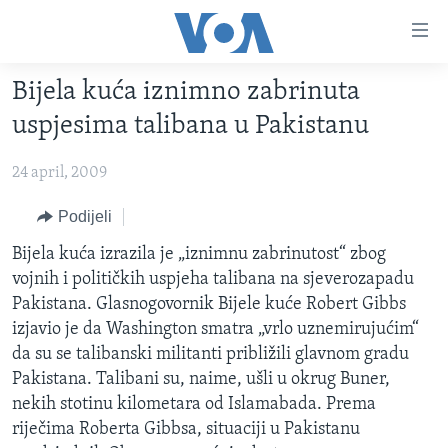
Linkovi
Pređi
na
Bijela kuća iznimno zabrinuta
glavni
TV PROGRAM
sadržaj
uspjesima talibana u Pakistanu
VIDEO
Pređi
na
24 april, 2009
FOTOGRAFIJE DANA
glavnu
VIJESTI
Podijeli
navigaciju
Idi
NAUKA I TEHNOLOGIJA
SJEDINJENE AMERIČKE DRŽAVE
Bijela kuća izrazila je „iznimnu zabrinutost“ zbog
na
vojnih i političkih uspjeha talibana na sjeverozapadu
SPECIJALNI PROJEKTI
BOSNA I HERCEGOVINA
pretragu
Pakistana. Glasnogovornik Bijele kuće Robert Gibbs
KORUPCIJA
SVIJET
izjavio je da Washington smatra „vrlo uznemirujućim“
da su se talibanski militanti približili glavnom gradu
SLOBODA MEDIJA
Pakistana. Talibani su, naime, ušli u okrug Buner,
ŽENSKA STRANA
nekih stotinu kilometara od Islamabada. Prema
riječima Roberta Gibbsa, situaciji u Pakistanu
IZBJEGLIČKA STRANA