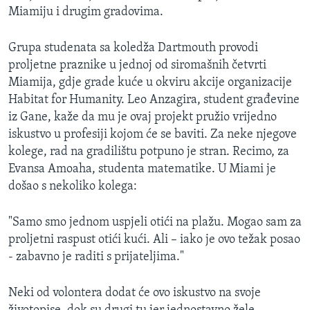
Miamiju i drugim gradovima.
MAGAZIN
O GLASU AMERIKE
Grupa studenata sa koledža Dartmouth provodi
proljetne praznike u jednoj od siromašnih četvrti
Learning English
Miamija, gdje grade kuće u okviru akcije organizacije
Habitat for Humanity. Leo Anzagira, student građevine
PRATITE NAS
iz Gane, kaže da mu je ovaj projekt pružio vrijedno
iskustvo u profesiji kojom će se baviti. Za neke njegove
kolege, rad na gradilištu potpuno je stran. Recimo, za
Evansa Amoaha, studenta matematike. U Miami je
Jezici
došao s nekoliko kolega:
"Samo smo jednom uspjeli otići na plažu. Mogao sam za
proljetni raspust otići kući. Ali – iako je ovo težak posao
- zabavno je raditi s prijateljima."
Neki od volontera dodat će ovo iskustvo na svoje