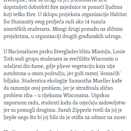
životopise, dok su drugi tu jer jednostavno žele
doprinijeti dobrobiti šire zajednice te pomoći ljudima
koji teško žive. U sklopu projekata organizacije Habitat
for Humanity ovog proljeća radi oko 14 tusuća
američkih studenata. Mnogi drugi pomažu na sličnim
projektima, u organizaciji drugih građanskih udruga.
U Nacionalnom parku Everglades blizu Miamija, Louie
Toth vodi grupu studenata sa svečilišta Wisconsin u
udaljeni dio šume, gdje pljeve vegetaciju koja nije
autohtona u ovom području, jer guši razvoj 'domaćih'
biljaka. Studentica ekologije Samantha Mueller kaže
da razumije ovaj problem, jer je sitraživala sličan
problem riba – u rijekama Wisconsina. Usprkos
napornom radu, studenti kažu da osjećaju zadovoljstvo
jer su pomogli drugima. Sarah Zipperle tvrdi da joj je
ljepše nego što bi joj bilo da je otišla na odmor na more: