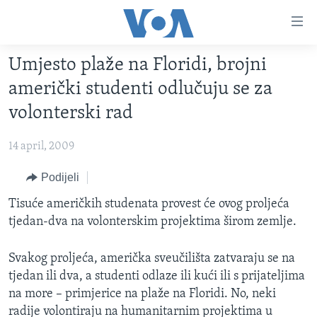
Linkovi
Pređi
na
Umjesto plaže na Floridi, brojni
glavni
TV PROGRAM
sadržaj
američki studenti odlučuju se za
VIDEO
Pređi
volonterski rad
na
FOTOGRAFIJE DANA
glavnu
14 april, 2009
VIJESTI
navigaciju
Idi
NAUKA I TEHNOLOGIJA
Podijeli
SJEDINJENE AMERIČKE DRŽAVE
na
SPECIJALNI PROJEKTI
Tisuće američkih studenata provest će ovog proljeća
BOSNA I HERCEGOVINA
pretragu
tjedan-dva na volonterskim projektima širom zemlje.
KORUPCIJA
SVIJET
SLOBODA MEDIJA
Svakog proljeća, američka sveučilišta zatvaraju se na
tjedan ili dva, a studenti odlaze ili kući ili s prijateljima
ŽENSKA STRANA
na more – primjerice na plaže na Floridi. No, neki
IZBJEGLIČKA STRANA
radije volontiraju na humanitarnim projektima u