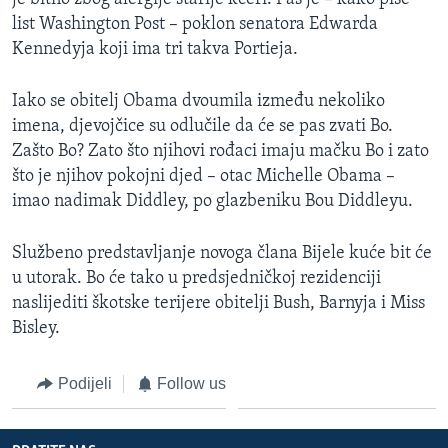
MAGAZIN
list Washington Post – poklon senatora Edwarda
Kennedyja koji ima tri takva Portieja.
O GLASU AMERIKE
Iako se obitelj Obama dvoumila između nekoliko
Learning English
imena, djevojčice su odlučile da će se pas zvati Bo.
Zašto Bo? Zato što njihovi rođaci imaju mačku Bo i zato
PRATITE NAS
što je njihov pokojni djed – otac Michelle Obama –
imao nadimak Diddley, po glazbeniku Bou Diddleyu.
Službeno predstavljanje novoga člana Bijele kuće bit će
Jezici
u utorak. Bo će tako u predsjedničkoj rezidenciji
naslijediti škotske terijere obitelji Bush, Barnyja i Miss
Bisley.
Podijeli
Follow us