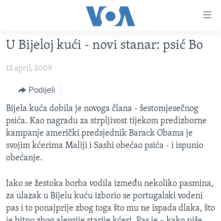
Linkovi
Pređi
na
U Bijeloj kući - novi stanar: psić Bo
glavni
TV PROGRAM
sadržaj
12 april, 2009
VIDEO
Pređi
na
FOTOGRAFIJE DANA
Podijeli
glavnu
VIJESTI
Bijela kuća dobila je novoga člana - šestomjesečnog
navigaciju
psića. Kao nagradu za strpljivost tijekom predizborne
Idi
NAUKA I TEHNOLOGIJA
SJEDINJENE AMERIČKE DRŽAVE
kampanje američki predsjednik Barack Obama je
na
SPECIJALNI PROJEKTI
BOSNA I HERCEGOVINA
svojim kćerima Maliji i Sashi obećao psića - i ispunio
pretragu
obećanje.
KORUPCIJA
SVIJET
SLOBODA MEDIJA
Iako se žestoka borba vodila između nekoliko pasmina,
ŽENSKA STRANA
za ulazak u Bijelu kuću izborio se portugalski vodeni
pas i to ponajprije zbog toga što mu ne ispada dlaka, što
IZBJEGLIČKA STRANA
je bitno zbog alergije starije kćeri. Pas je – kako piše