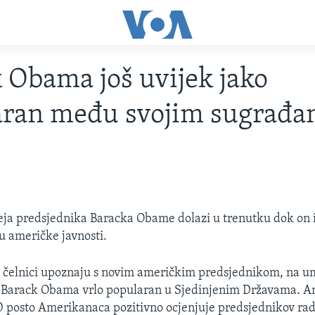
 Obama još uvijek jako
aran među svojim sugrađa
ja predsjednika Baracka Obame dolazi u trenutku dok on i
 američke javnosti.
i čelnici upoznaju s novim američkim predsjednikom, na um
je Barack Obama vrlo popularan u Sjedinjenim Državama. A
 posto Amerikanaca pozitivno ocjenjuje predsjednikov rad,