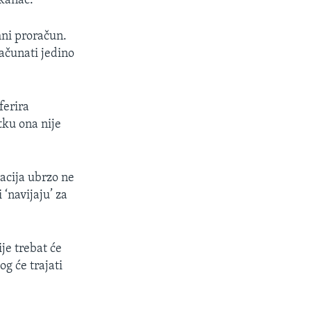
ikanac.
mni proračun.
ačunati jedino
ferira
tku ona nije
acija ubrzo ne
‘navijaju’ za
je trebat će
og će trajati