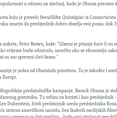
opularnosti u odnosu na siječanj, kada je Obama preuzeo 
eta koju je provelo Sveučilište Quinnipiac iz Connecticuta
anika smatra da predsjednik dobro obavlja svoj posao, dok 3
 ankete, Peter Brown, kaže: "Glavno je pitanje hoće li on o
ko vrijeme bude odmicalo, naročito ako se ekonomija usko
ni su mu spremni dati šansu."
mije je jedan od Obaminih prioriteta. To je također i sre
a Europi.
šlogodišnje predsjedničke kampanje, Barack Obama je ste
adarenog govornika. Tu vrlinu on koristi i kao predsjednik 
en Duberstein, bivši predstojnik ureda predsjednika Ron
a izravno američkom narodu, bez ikakvih medijskih filtera