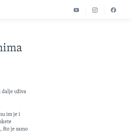
nima
 dalje uživa
u im je i
nkete
 što je samo