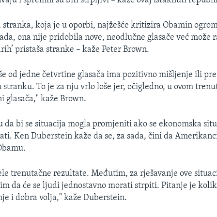
aju i spremni su biti strpljivi – kaže ovaj istaknuti republ
stranka, koja je u oporbi, najžešće kritizira Obamin ogro
ada, ona nije pridobila nove, neodlučne glasače već može r
rih’ pristaša stranke – kaže Peter Brown.
e od jedne četvrtine glasača ima pozitivno mišljenje ili pre
stranku. To je za nju vrlo loše jer, očigledno, u ovom trenu
ni glasača," kaže Brown.
u da bi se situacija mogla promjeniti ako se ekonomska situ
ati. Ken Duberstein kaže da se, za sada, čini da Amerikanci 
 Obamu.
le trenutačne rezultate. Međutim, za rješavanje ove situaci
m da će se ljudi jednostavno morati strpiti. Pitanje je kolik
nje i dobra volja," kaže Duberstein.