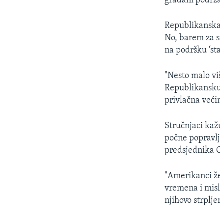
građani podržav
Republikanska 
No, barem za s
na podršku ‘sta
"Nesto malo viš
Republikansku 
privlačna veći
Stručnjaci kaž
počne popravlj
predsjednika
"Amerikanci že
vremena i misli
njihovo strplje