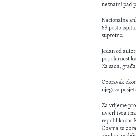
MAGAZIN
neznatni pad p
O GLASU AMERIKE
Nacionalna ank
58 posto ispit
suprotno.
Jedan od autora
popularnost ka
Za sada, građa
Oporavak ekono
njegova posjet
Za vrijeme pro
uvjerljivog i n
republikanac K
Obama se obrać