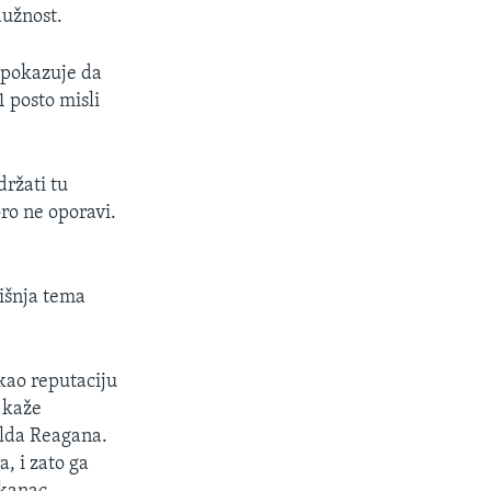
dužnost.
 pokazuje da
1 posto misli
držati tu
ro ne oporavi.
dišnja tema
kao reputaciju
- kaže
alda Reagana.
, i zato ga