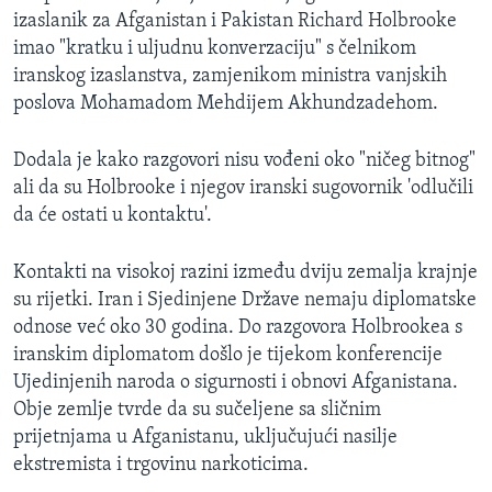
MAGAZIN
izaslanik za Afganistan i Pakistan Richard Holbrooke
imao "kratku i uljudnu konverzaciju" s čelnikom
O GLASU AMERIKE
iranskog izaslanstva, zamjenikom ministra vanjskih
poslova Mohamadom Mehdijem Akhundzadehom.
Learning English
Dodala je kako razgovori nisu vođeni oko "ničeg bitnog"
PRATITE NAS
ali da su Holbrooke i njegov iranski sugovornik 'odlučili
da će ostati u kontaktu'.
Kontakti na visokoj razini između dviju zemalja krajnje
Jezici
su rijetki. Iran i Sjedinjene Države nemaju diplomatske
odnose već oko 30 godina. Do razgovora Holbrookea s
iranskim diplomatom došlo je tijekom konferencije
Ujedinjenih naroda o sigurnosti i obnovi Afganistana.
Obje zemlje tvrde da su sučeljene sa sličnim
prijetnjama u Afganistanu, uključujući nasilje
ekstremista i trgovinu narkoticima.