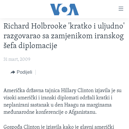
Linkovi
Pređi
na
Richard Holbrooke 'kratko i uljudno'
glavni
TV PROGRAM
sadržaj
razgovarao sa zamjenikom iranskog
VIDEO
Pređi
šefa diplomacije
na
FOTOGRAFIJE DANA
glavnu
31 mart, 2009
VIJESTI
navigaciju
Idi
NAUKA I TEHNOLOGIJA
Podijeli
SJEDINJENE AMERIČKE DRŽAVE
na
SPECIJALNI PROJEKTI
BOSNA I HERCEGOVINA
pretragu
Američka državna tajnica Hillary Clinton izjavila je su
KORUPCIJA
SVIJET
visoki američki i iranski diplomati održali kratki i
SLOBODA MEDIJA
neplanirani sastanak u den Haagu na marginama
međunarodne konferencije o Afganistanu.
ŽENSKA STRANA
IZBJEGLIČKA STRANA
Gospođa Clinton je izjavila kako je glavni američki