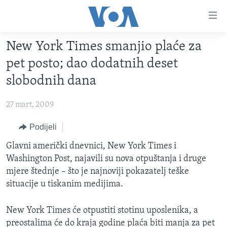
Linkovi
Pređi
na
New York Times smanjio plaće za
glavni
TV PROGRAM
sadržaj
pet posto; dao dodatnih deset
VIDEO
Pređi
slobodnih dana
na
FOTOGRAFIJE DANA
glavnu
27 mart, 2009
VIJESTI
navigaciju
Idi
NAUKA I TEHNOLOGIJA
Podijeli
SJEDINJENE AMERIČKE DRŽAVE
na
SPECIJALNI PROJEKTI
Glavni američki dnevnici, New York Times i
BOSNA I HERCEGOVINA
pretragu
Washington Post, najavili su nova otpuštanja i druge
KORUPCIJA
SVIJET
mjere štednje – što je najnoviji pokazatelj teške
SLOBODA MEDIJA
situacije u tiskanim medijima.
ŽENSKA STRANA
New York Times će otpustiti stotinu uposlenika, a
IZBJEGLIČKA STRANA
preostalima će do kraja godine plaća biti manja za pet