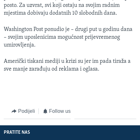
posto. Za uzvrat, svi koji ostaju na svojim radnim
MAGAZIN
mjestima dobivaju dodatnih 10 slobodnih dana.
O GLASU AMERIKE
Washington Post ponudio je – drugi put u godinu dana
Learning English
– svojim uposlenicima mogućnost prijevremenog
umirovljenja.
PRATITE NAS
Američki tiskani mediji u krizi su jer im pada tiraža a
sve manje zarađuju od reklama i oglasa.
Jezici
Podijeli
Follow us
PRATITE NAS