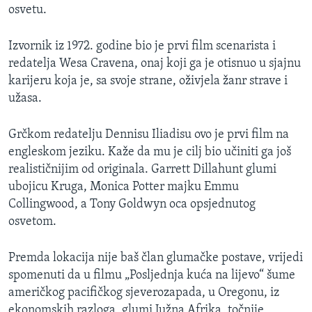
osvetu.
Izvornik iz 1972. godine bio je prvi film scenarista i
redatelja Wesa Cravena, onaj koji ga je otisnuo u sjajnu
karijeru koja je, sa svoje strane, oživjela žanr strave i
užasa.
Grčkom redatelju Dennisu Iliadisu ovo je prvi film na
engleskom jeziku. Kaže da mu je cilj bio učiniti ga još
realističnijim od originala. Garrett Dillahunt glumi
ubojicu Kruga, Monica Potter majku Emmu
Collingwood, a Tony Goldwyn oca opsjednutog
osvetom.
Premda lokacija nije baš član glumačke postave, vrijedi
spomenuti da u filmu „Posljednja kuća na lijevo“ šume
američkog pacifičkog sjeverozapada, u Oregonu, iz
ekonomskih razloga, glumi Južna Afrika, točnije