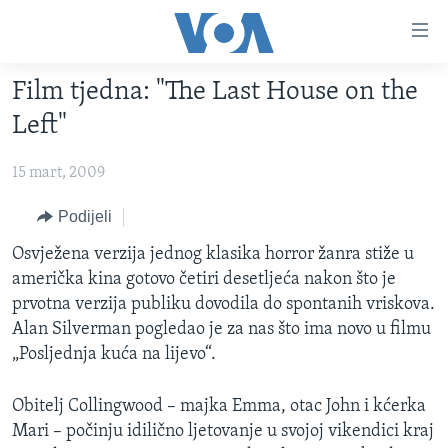
Linkovi
Pređi
na
Film tjedna: "The Last House on the
glavni
TV PROGRAM
sadržaj
Left"
VIDEO
Pređi
na
15 mart, 2009
FOTOGRAFIJE DANA
glavnu
VIJESTI
Podijeli
navigaciju
Idi
NAUKA I TEHNOLOGIJA
SJEDINJENE AMERIČKE DRŽAVE
Osvježena verzija jednog klasika horror žanra stiže u
na
američka kina gotovo četiri desetljeća nakon što je
SPECIJALNI PROJEKTI
BOSNA I HERCEGOVINA
pretragu
prvotna verzija publiku dovodila do spontanih vriskova.
KORUPCIJA
SVIJET
Alan Silverman pogledao je za nas što ima novo u filmu
„Posljednja kuća na lijevo“.
SLOBODA MEDIJA
ŽENSKA STRANA
Obitelj Collingwood – majka Emma, otac John i kćerka
IZBJEGLIČKA STRANA
Mari – počinju idilično ljetovanje u svojoj vikendici kraj