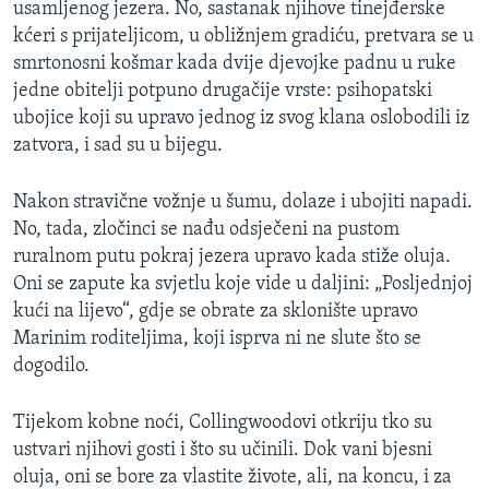
usamljenog jezera. No, sastanak njihove tinejđerske
MAGAZIN
kćeri s prijateljicom, u obližnjem gradiću, pretvara se u
O GLASU AMERIKE
smrtonosni košmar kada dvije djevojke padnu u ruke
jedne obitelji potpuno drugačije vrste: psihopatski
Learning English
ubojice koji su upravo jednog iz svog klana oslobodili iz
zatvora, i sad su u bijegu.
PRATITE NAS
Nakon stravične vožnje u šumu, dolaze i ubojiti napadi.
No, tada, zločinci se nađu odsječeni na pustom
ruralnom putu pokraj jezera upravo kada stiže oluja.
Jezici
Oni se zapute ka svjetlu koje vide u daljini: „Posljednjoj
kući na lijevo“, gdje se obrate za sklonište upravo
Marinim roditeljima, koji isprva ni ne slute što se
dogodilo.
Tijekom kobne noći, Collingwoodovi otkriju tko su
ustvari njihovi gosti i što su učinili. Dok vani bjesni
oluja, oni se bore za vlastite živote, ali, na koncu, i za