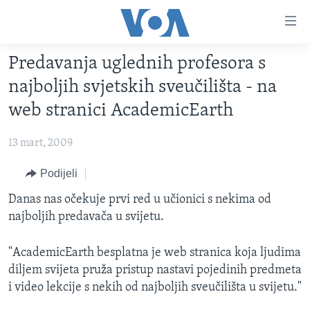
Linkovi
Pređi
na
Predavanja uglednih profesora s
glavni
TV PROGRAM
sadržaj
najboljih svjetskih sveučilišta - na
VIDEO
Pređi
web stranici AcademicEarth
na
FOTOGRAFIJE DANA
glavnu
13 mart, 2009
VIJESTI
navigaciju
Idi
NAUKA I TEHNOLOGIJA
Podijeli
SJEDINJENE AMERIČKE DRŽAVE
na
SPECIJALNI PROJEKTI
Danas nas očekuje prvi red u učionici s nekima od
BOSNA I HERCEGOVINA
pretragu
najboljih predavača u svijetu.
KORUPCIJA
SVIJET
SLOBODA MEDIJA
"AcademicEarth besplatna je web stranica koja ljudima
diljem svijeta pruža pristup nastavi pojedinih predmeta
ŽENSKA STRANA
i video lekcije s nekih od najboljih sveučilišta u svijetu."
IZBJEGLIČKA STRANA