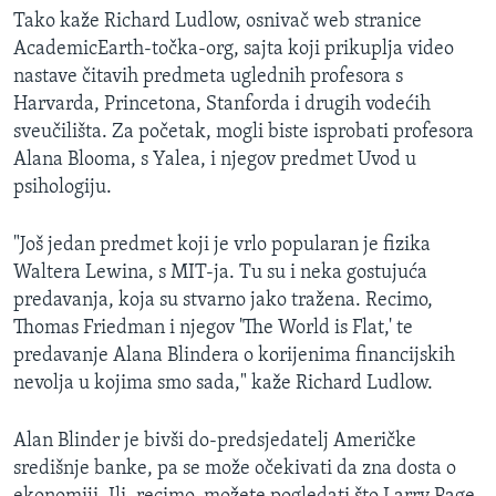
MAGAZIN
Tako kaže Richard Ludlow, osnivač web stranice
AcademicEarth-točka-org, sajta koji prikuplja video
O GLASU AMERIKE
nastave čitavih predmeta uglednih profesora s
Harvarda, Princetona, Stanforda i drugih vodećih
Learning English
sveučilišta. Za početak, mogli biste isprobati profesora
Alana Blooma, s Yalea, i njegov predmet Uvod u
PRATITE NAS
psihologiju.
"Još jedan predmet koji je vrlo popularan je fizika
Waltera Lewina, s MIT-ja. Tu su i neka gostujuća
Jezici
predavanja, koja su stvarno jako tražena. Recimo,
Thomas Friedman i njegov 'The World is Flat,' te
predavanje Alana Blindera o korijenima financijskih
nevolja u kojima smo sada," kaže Richard Ludlow.
Alan Blinder je bivši do-predsjedatelj Američke
središnje banke, pa se može očekivati da zna dosta o