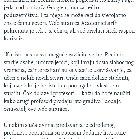
ekonomiji. Ili, recimo, možete pogledati što Larry Page,
jedan od osnivača Googlea, ima za reći o
poduzetništvu. I za njega se može reći da vjerojatno
zna o čemu govori. Web stranica AcademicEarth
pokrenuta je tek u siječnju, ali već privlači širok raspon
korisnika.
"Koriste nas za sve moguće različite svrhe. Recimo,
starije osobe, umirovljenici, koji imaju dosta slobodnog
vremena, zainteresirani su za vlastito usavršavanje, za
učenje nekih novih stvari. Onda nam dolaze studenti,
koji ove lekcije koriste kao pomagalo u vlastitom
studiju. Čak dolaze i profesori ... kažu da hoće naučiti
kako drugi profesori predaju isto gradivo," dodaje
osnivatelj ove web stranice.
U nekim slučajevima, predavanja iz određenog
predmeta popraćena su popisom dodatne literature