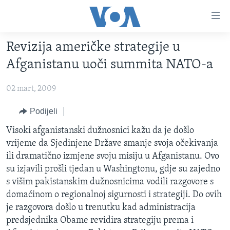
Linkovi
Pređi
na
Revizija američke strategije u
glavni
TV PROGRAM
sadržaj
Afganistanu uoči summita NATO-a
VIDEO
Pređi
na
02 mart, 2009
FOTOGRAFIJE DANA
glavnu
VIJESTI
Podijeli
navigaciju
Idi
NAUKA I TEHNOLOGIJA
SJEDINJENE AMERIČKE DRŽAVE
Visoki afganistanski dužnosnici kažu da je došlo
na
vrijeme da Sjedinjene Države smanje svoja očekivanja
SPECIJALNI PROJEKTI
BOSNA I HERCEGOVINA
pretragu
ili dramatično izmjene svoju misiju u Afganistanu. Ovo
KORUPCIJA
SVIJET
su izjavili prošli tjedan u Washingtonu, gdje su zajedno
s višim pakistanskim dužnosnicima vodili razgovore s
SLOBODA MEDIJA
domaćinom o regionalnoj sigurnosti i strategiji. Do ovih
ŽENSKA STRANA
je razgovora došlo u trenutku kad administracija
predsjednika Obame revidira strategiju prema i
IZBJEGLIČKA STRANA