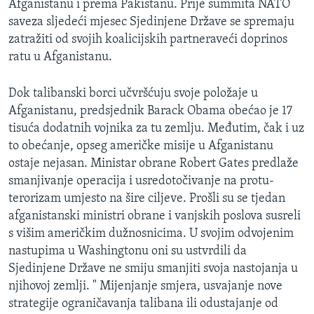
Afganistanu i prema Pakistanu. Prije summita NATO
MAGAZIN
saveza sljedeći mjesec Sjedinjene Države se spremaju
O GLASU AMERIKE
zatražiti od svojih koalicijskih partneraveći doprinos
ratu u Afganistanu.
Learning English
Dok talibanski borci učvršćuju svoje položaje u
Afganistanu, predsjednik Barack Obama obećao je 17
PRATITE NAS
tisuća dodatnih vojnika za tu zemlju. Međutim, čak i uz
to obećanje, opseg američke misije u Afganistanu
ostaje nejasan. Ministar obrane Robert Gates predlaže
Jezici
smanjivanje operacija i usredotočivanje na protu-
terorizam umjesto na šire ciljeve. Prošli su se tjedan
afganistanski ministri obrane i vanjskih poslova susreli
s višim američkim dužnosnicima. U svojim odvojenim
nastupima u Washingtonu oni su ustvrdili da
Sjedinjene Države ne smiju smanjiti svoja nastojanja u
njihovoj zemlji. " Mijenjanje smjera, usvajanje nove
strategije ograničavanja talibana ili odustajanje od