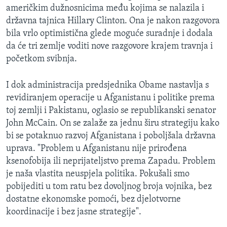
američkim dužnosnicima među kojima se nalazila i
državna tajnica Hillary Clinton. Ona je nakon razgovora
bila vrlo optimistična glede moguće suradnje i dodala
da će tri zemlje voditi nove razgovore krajem travnja i
početkom svibnja.
I dok administracija predsjednika Obame nastavlja s
revidiranjem operacije u Afganistanu i politike prema
toj zemlji i Pakistanu, oglasio se republikanski senator
John McCain. On se zalaže za jednu širu strategiju kako
bi se potaknuo razvoj Afganistana i poboljšala državna
uprava. "Problem u Afganistanu nije prirođena
ksenofobija ili neprijateljstvo prema Zapadu. Problem
je naša vlastita neuspjela politika. Pokušali smo
pobijediti u tom ratu bez dovoljnog broja vojnika, bez
dostatne ekonomske pomoći, bez djelotvorne
koordinacije i bez jasne strategije".