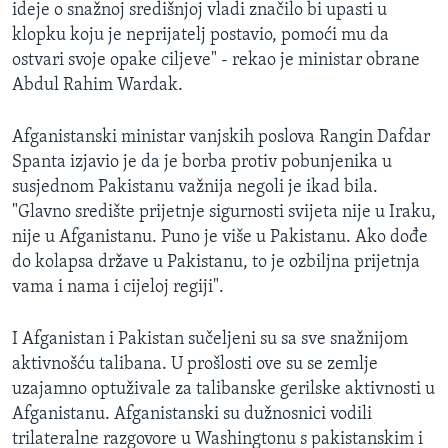
ideje o snažnoj središnjoj vladi značilo bi upasti u
klopku koju je neprijatelj postavio, pomoći mu da
ostvari svoje opake ciljeve" - rekao je ministar obrane
Abdul Rahim Wardak.
Afganistanski ministar vanjskih poslova Rangin Dafdar
Spanta izjavio je da je borba protiv pobunjenika u
susjednom Pakistanu važnija negoli je ikad bila.
"Glavno središte prijetnje sigurnosti svijeta nije u Iraku,
nije u Afganistanu. Puno je više u Pakistanu. Ako dođe
do kolapsa države u Pakistanu, to je ozbiljna prijetnja
vama i nama i cijeloj regiji".
I Afganistan i Pakistan sučeljeni su sa sve snažnijom
aktivnošću talibana. U prošlosti ove su se zemlje
uzajamno optuživale za talibanske gerilske aktivnosti u
Afganistanu. Afganistanski su dužnosnici vodili
trilateralne razgovore u Washingtonu s pakistanskim i