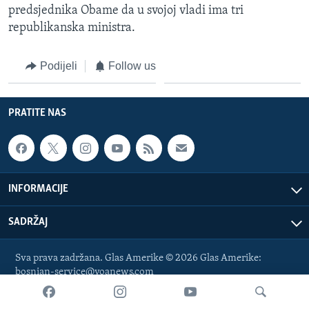
predsjednika Obame da u svojoj vladi ima tri
MAGAZIN
republikanska ministra.
O GLASU AMERIKE
Podijeli
Follow us
Learning English
PRATITE NAS
PRATITE NAS
Jezici
INFORMACIJE
SADRŽAJ
Sva prava zadržana. Glas Amerike © 2026 Glas Amerike:
bosnian-service@voanews.com