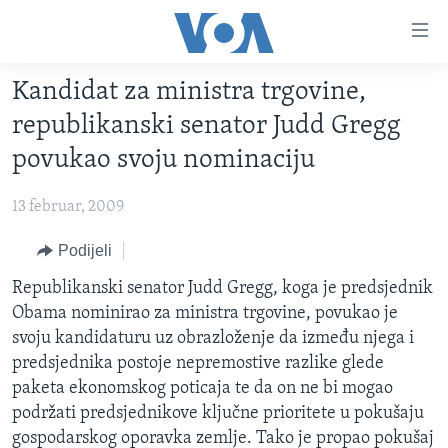
Linkovi
Pređi
na
Kandidat za ministra trgovine,
glavni
TV PROGRAM
sadržaj
republikanski senator Judd Gregg
VIDEO
Pređi
povukao svoju nominaciju
na
FOTOGRAFIJE DANA
glavnu
13 februar, 2009
VIJESTI
navigaciju
Idi
NAUKA I TEHNOLOGIJA
Podijeli
SJEDINJENE AMERIČKE DRŽAVE
na
SPECIJALNI PROJEKTI
Republikanski senator Judd Gregg, koga je predsjednik
BOSNA I HERCEGOVINA
pretragu
Obama nominirao za ministra trgovine, povukao je
KORUPCIJA
SVIJET
svoju kandidaturu uz obrazloženje da između njega i
SLOBODA MEDIJA
predsjednika postoje nepremostive razlike glede
paketa ekonomskog poticaja te da on ne bi mogao
ŽENSKA STRANA
podržati predsjednikove ključne prioritete u pokušaju
IZBJEGLIČKA STRANA
gospodarskog oporavka zemlje. Tako je propao pokušaj