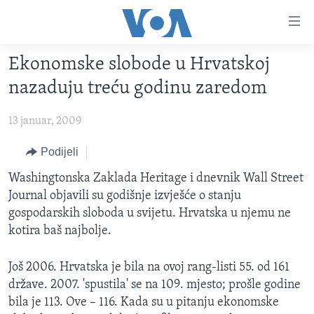
Linkovi
Pređi
na
Ekonomske slobode u Hrvatskoj
glavni
TV PROGRAM
sadržaj
nazaduju treću godinu zaredom
VIDEO
Pređi
na
13 januar, 2009
FOTOGRAFIJE DANA
glavnu
VIJESTI
Podijeli
navigaciju
Idi
NAUKA I TEHNOLOGIJA
SJEDINJENE AMERIČKE DRŽAVE
Washingtonska Zaklada Heritage i dnevnik Wall Street
na
Journal objavili su godišnje izvješće o stanju
SPECIJALNI PROJEKTI
BOSNA I HERCEGOVINA
pretragu
gospodarskih sloboda u svijetu. Hrvatska u njemu ne
KORUPCIJA
SVIJET
kotira baš najbolje.
SLOBODA MEDIJA
Još 2006. Hrvatska je bila na ovoj rang-listi 55. od 161
ŽENSKA STRANA
države. 2007. 'spustila' se na 109. mjesto; prošle godine
IZBJEGLIČKA STRANA
bila je 113. Ove – 116. Kada su u pitanju ekonomske