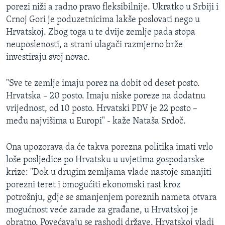
porezi niži a radno pravo fleksibilnije. Ukratko u Srbiji i
Crnoj Gori je poduzetnicima lakše poslovati nego u
Hrvatskoj. Zbog toga u te dvije zemlje pada stopa
neuposlenosti, a strani ulagači razmjerno brže
investiraju svoj novac.
"Sve te zemlje imaju porez na dobit od deset posto.
Hrvatska – 20 posto. Imaju niske poreze na dodatnu
vrijednost, od 10 posto. Hrvatski PDV je 22 posto –
među najvišima u Europi" - kaže Nataša Srdoč.
Ona upozorava da će takva porezna politika imati vrlo
loše posljedice po Hrvatsku u uvjetima gospodarske
krize: "Dok u drugim zemljama vlade nastoje smanjiti
porezni teret i omogućiti ekonomski rast kroz
potrošnju, gdje se smanjenjem poreznih nameta otvara
mogućnost veće zarade za građane, u Hrvatskoj je
obratno. Povećavaju se rashodi države. Hrvatskoj vladi