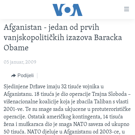
Linkovi
Pređi
na
Afganistan - jedan od prvih
glavni
TV PROGRAM
sadržaj
vanjskopolitičkih izazova Baracka
VIDEO
Pređi
Obame
na
FOTOGRAFIJE DANA
glavnu
05 januar, 2009
VIJESTI
navigaciju
Idi
NAUKA I TEHNOLOGIJA
Podijeli
SJEDINJENE AMERIČKE DRŽAVE
na
SPECIJALNI PROJEKTI
Sjedinjene Države imaju 32 tisuće vojnika u
BOSNA I HERCEGOVINA
pretragu
Afganistanu. 18 tisuća je dio operacije Trajna Sloboda –
KORUPCIJA
SVIJET
višenacionalne koalicije koja je zbacila Taliban s vlasti
SLOBODA MEDIJA
2001-ve. Te su snage sada ukjucene u protuterorističke
operacije. Ostatak američkog kontingenta, 14 tisuća
ŽENSKA STRANA
žena i muškaraca dio je snaga NATO saveza od ukupno
IZBJEGLIČKA STRANA
50 tisuća. NATO djeluje u Afganistanu od 2003-ce, u