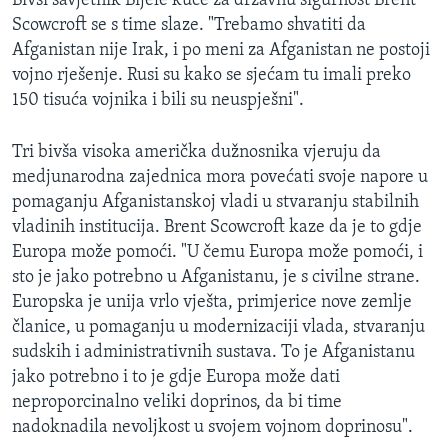
Bivši savjetnik Bijele kuće za državnu sigurnost Brent
Scowcroft se s time slaze. "Trebamo shvatiti da
Afganistan nije Irak, i po meni za Afganistan ne postoji
vojno rješenje. Rusi su kako se sjećam tu imali preko
150 tisuća vojnika i bili su neuspješni".
Tri bivša visoka američka dužnosnika vjeruju da
medjunarodna zajednica mora povećati svoje napore u
pomaganju Afganistanskoj vladi u stvaranju stabilnih
vladinih institucija. Brent Scowcroft kaze da je to gdje
Europa može pomoći. "U čemu Europa može pomoći, i
sto je jako potrebno u Afganistanu, je s civilne strane.
Europska je unija vrlo vješta, primjerice nove zemlje
članice, u pomaganju u modernizaciji vlada, stvaranju
sudskih i administrativnih sustava. To je Afganistanu
jako potrebno i to je gdje Europa može dati
neproporcinalno veliki doprinos, da bi time
nadoknadila nevoljkost u svojem vojnom doprinosu".