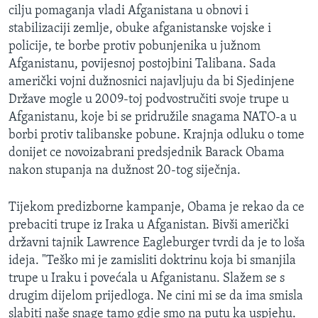
cilju pomaganja vladi Afganistana u obnovi i
MAGAZIN
stabilizaciji zemlje, obuke afganistanske vojske i
O GLASU AMERIKE
policije, te borbe protiv pobunjenika u južnom
Afganistanu, povijesnoj postojbini Talibana. Sada
Learning English
američki vojni dužnosnici najavljuju da bi Sjedinjene
Države mogle u 2009-toj podvostručiti svoje trupe u
PRATITE NAS
Afganistanu, koje bi se pridružile snagama NATO-a u
borbi protiv talibanske pobune. Krajnja odluku o tome
donijet ce novoizabrani predsjednik Barack Obama
nakon stupanja na dužnost 20-tog siječnja.
Jezici
Tijekom predizborne kampanje, Obama je rekao da ce
prebaciti trupe iz Iraka u Afganistan. Bivši američki
državni tajnik Lawrence Eagleburger tvrdi da je to loša
ideja. "Teško mi je zamisliti doktrinu koja bi smanjila
trupe u Iraku i povećala u Afganistanu. Slažem se s
drugim dijelom prijedloga. Ne cini mi se da ima smisla
slabiti naše snage tamo gdje smo na putu ka uspjehu.