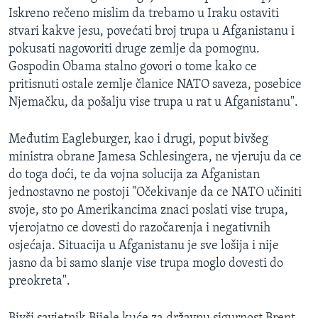
Iskreno rečeno mislim da trebamo u Iraku ostaviti
stvari kakve jesu, povećati broj trupa u Afganistanu i
pokusati nagovoriti druge zemlje da pomognu.
Gospodin Obama stalno govori o tome kako ce
pritisnuti ostale zemlje članice NATO saveza, posebice
Njemačku, da pošalju vise trupa u rat u Afganistanu".
Međutim Eagleburger, kao i drugi, poput bivšeg
ministra obrane Jamesa Schlesingera, ne vjeruju da ce
do toga doći, te da vojna solucija za Afganistan
jednostavno ne postoji "Očekivanje da ce NATO učiniti
svoje, sto po Amerikancima znaci poslati vise trupa,
vjerojatno ce dovesti do razočarenja i negativnih
osjećaja. Situacija u Afganistanu je sve lošija i nije
jasno da bi samo slanje vise trupa moglo dovesti do
preokreta".