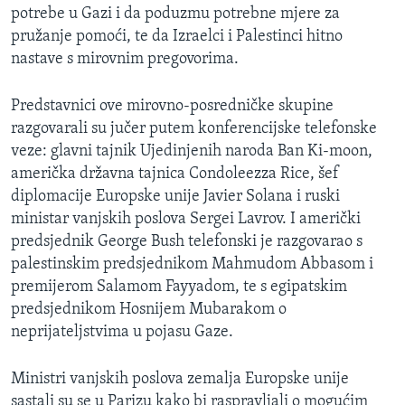
potrebe u Gazi i da poduzmu potrebne mjere za
MAGAZIN
pružanje pomoći, te da Izraelci i Palestinci hitno
O GLASU AMERIKE
nastave s mirovnim pregovorima.
Learning English
Predstavnici ove mirovno-posredničke skupine
razgovarali su jučer putem konferencijske telefonske
PRATITE NAS
veze: glavni tajnik Ujedinjenih naroda Ban Ki-moon,
američka državna tajnica Condoleezza Rice, šef
diplomacije Europske unije Javier Solana i ruski
ministar vanjskih poslova Sergei Lavrov. I američki
Jezici
predsjednik George Bush telefonski je razgovarao s
palestinskim predsjednikom Mahmudom Abbasom i
premijerom Salamom Fayyadom, te s egipatskim
predsjednikom Hosnijem Mubarakom o
neprijateljstvima u pojasu Gaze.
Ministri vanjskih poslova zemalja Europske unije
sastali su se u Parizu kako bi raspravljali o mogućim