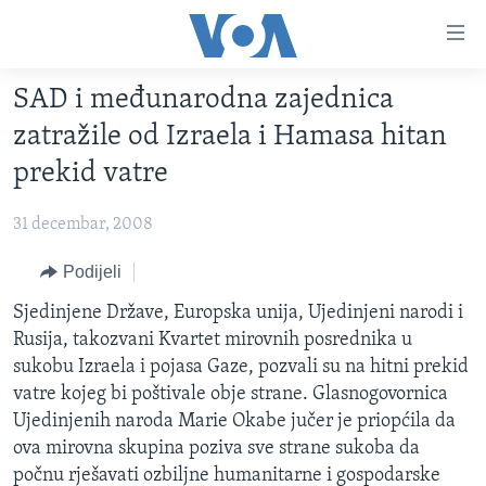
Linkovi
Pređi
na
SAD i međunarodna zajednica
glavni
TV PROGRAM
sadržaj
zatražile od Izraela i Hamasa hitan
VIDEO
Pređi
prekid vatre
na
FOTOGRAFIJE DANA
glavnu
31 decembar, 2008
VIJESTI
navigaciju
Idi
NAUKA I TEHNOLOGIJA
Podijeli
SJEDINJENE AMERIČKE DRŽAVE
na
SPECIJALNI PROJEKTI
Sjedinjene Države, Europska unija, Ujedinjeni narodi i
BOSNA I HERCEGOVINA
pretragu
Rusija, takozvani Kvartet mirovnih posrednika u
KORUPCIJA
SVIJET
sukobu Izraela i pojasa Gaze, pozvali su na hitni prekid
SLOBODA MEDIJA
vatre kojeg bi poštivale obje strane. Glasnogovornica
Ujedinjenih naroda Marie Okabe jučer je priopćila da
ŽENSKA STRANA
ova mirovna skupina poziva sve strane sukoba da
IZBJEGLIČKA STRANA
počnu rješavati ozbiljne humanitarne i gospodarske