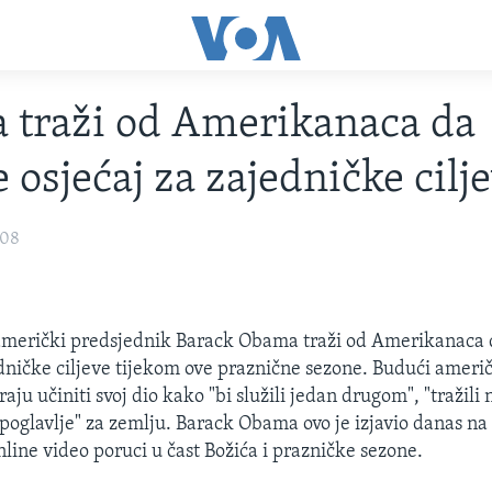
 traži od Amerikanaca da
 osjećaj za zajedničke cilj
008
američki predsjednik Barack Obama traži od Amerikanaca
edničke ciljeve tijekom ove praznične sezone. Budući ameri
aju učiniti svoj dio kako "bi služili jedan drugom", "tražili n
 poglavlje" za zemlju. Barack Obama ovo je izjavio danas n
online video poruci u čast Božića i prazničke sezone.