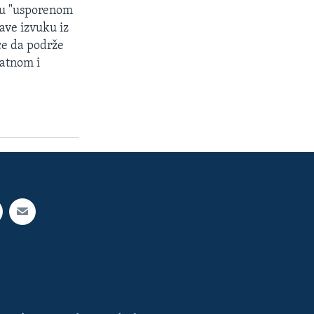
 u "usporenom
ave izvuku iz
ce da podrže
jatnom i