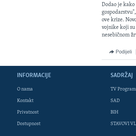
MAGAZIN
Dodao je kako
O GLASU AMERIKE
gospodarstvu",
ove krize. No
vojnike koji s
nesebičnom žrt
Podijeli
INFORMACIJE
SADRŽAJ
O nama
TV Program
Kontakt
SAD
Privatnost
BIH
Learning English
Dostupnost
STAVOVI V
PRATITE NAS