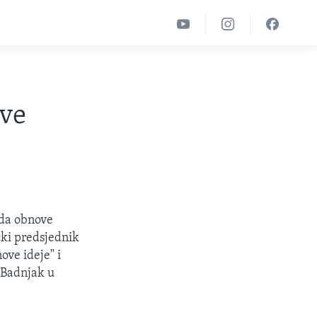
eve
 da obnove
čki predsjednik
ove ideje" i
a Badnjak u