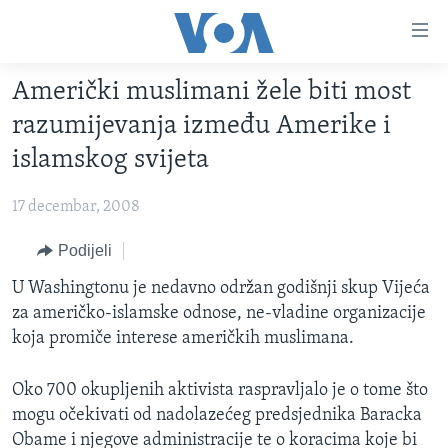
Linkovi
Pređi
na
Američki muslimani žele biti most
glavni
TV PROGRAM
sadržaj
razumijevanja između Amerike i
VIDEO
Pređi
islamskog svijeta
na
FOTOGRAFIJE DANA
glavnu
17 decembar, 2008
VIJESTI
navigaciju
Idi
NAUKA I TEHNOLOGIJA
Podijeli
SJEDINJENE AMERIČKE DRŽAVE
na
SPECIJALNI PROJEKTI
U Washingtonu je nedavno održan godišnji skup Vijeća
BOSNA I HERCEGOVINA
pretragu
za američko-islamske odnose, ne-vladine organizacije
KORUPCIJA
SVIJET
koja promiče interese američkih muslimana.
SLOBODA MEDIJA
Oko 700 okupljenih aktivista raspravljalo je o tome što
ŽENSKA STRANA
mogu očekivati od nadolazećeg predsjednika Baracka
IZBJEGLIČKA STRANA
Obame i njegove administracije te o koracima koje bi