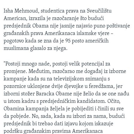
Isha Mehmoud, studentica prava na Sveučilištu
American, izrazila je razočaranje što budući
predsjednik Obama nije jasnije najavio puno poštivanje
građanskih prava Amerikanaca islamske vjere –
pogotovo kada se zna da je 95 posto američkih
muslimana glasalo za njega.
"Postoji mnogo nade, postoji velik potencijal za
promjene. Međutim, razočarao me događaj iz izborne
kampanje kada su na televizijskom snimanju s
pozornice uklonjene dvije djevojke u feredžama, jer
izborni stožer Baracka Obame nije želio da se one nađu
u istom kadru s predsjedničkim kandidatom. Očito,
Obamina kampanja željela je pobijediti i činili su sve
da pobjede. No, sada, kada su izbori za nama, budući
predsjednik bi trebao dati izjavu kojom iskazuje
podršku građanskim pravima Amerikanaca