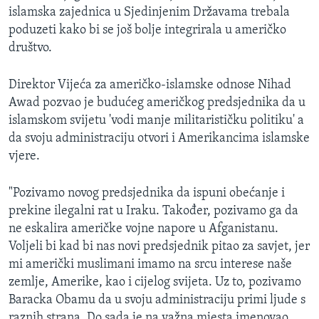
islamska zajednica u Sjedinjenim Državama trebala
MAGAZIN
poduzeti kako bi se još bolje integrirala u američko
O GLASU AMERIKE
društvo.
Learning English
Direktor Vijeća za američko-islamske odnose Nihad
Awad pozvao je budućeg američkog predsjednika da u
PRATITE NAS
islamskom svijetu 'vodi manje militarističku politiku' a
da svoju administraciju otvori i Amerikancima islamske
vjere.
Jezici
"Pozivamo novog predsjednika da ispuni obećanje i
prekine ilegalni rat u Iraku. Također, pozivamo ga da
ne eskalira američke vojne napore u Afganistanu.
Voljeli bi kad bi nas novi predsjednik pitao za savjet, jer
mi američki muslimani imamo na srcu interese naše
zemlje, Amerike, kao i cijelog svijeta. Uz to, pozivamo
Baracka Obamu da u svoju administraciju primi ljude s
raznih strana. Do sada je na važna mjesta imenovao