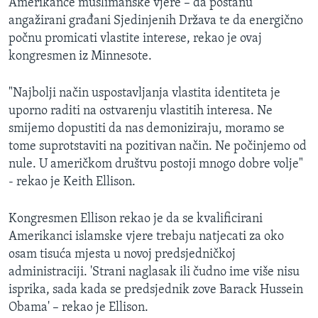
Amerikance muslimanske vjere – da postanu
angažirani građani Sjedinjenih Država te da energično
počnu promicati vlastite interese, rekao je ovaj
kongresmen iz Minnesote.
"Najbolji način uspostavljanja vlastita identiteta je
uporno raditi na ostvarenju vlastitih interesa. Ne
smijemo dopustiti da nas demoniziraju, moramo se
tome suprotstaviti na pozitivan način. Ne počinjemo od
nule. U američkom društvu postoji mnogo dobre volje"
- rekao je Keith Ellison.
Kongresmen Ellison rekao je da se kvalificirani
Amerikanci islamske vjere trebaju natjecati za oko
osam tisuća mjesta u novoj predsjedničkoj
administraciji. 'Strani naglasak ili čudno ime više nisu
isprika, sada kada se predsjednik zove Barack Hussein
Obama' – rekao je Ellison.