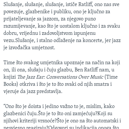
Slušanje, slušanje, slušanje, ističe Ratliff, ono nas sve
povezuje, glazbenike i publiku, ono je ključno za
prijateljevanje sa jazzom, za njegovo puno
razumijevanje, kao što je uostalom ključno i za svaku
dobru, vrijednu i zadovoljstvom ispunjenu
vezu.Slušanje, i stalno odlaženje na koncerte, jer jazz
je izvođačka umjetnost.
Time što svakog umjetnika upoznaje na način na koji
on, ili ona, slušaju i čuju glazbu, Ben Ratliff nam, u
knjizi
The Jazz Ear: Conversations Over Music
(Time
Books) otkriva i što je to što svaki od njih smatra i
vjeruje da jazz predstavlja.
“Ono što je doista i jedino važno to je, mislim, kako
glazbenici čuju.Što je to što oni zamjećuju?Koji su
njihovi kriteriji vrsnoće?Što je ono na što automatski i
nesvjesno reagiraju?Odgovori su indikacija onoga što