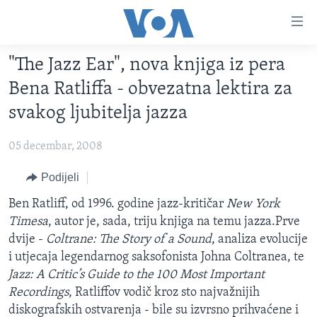
Linkovi
Pređi
na
"The Jazz Ear", nova knjiga iz pera
glavni
TV PROGRAM
sadržaj
Bena Ratliffa - obvezatna lektira za
VIDEO
Pređi
svakog ljubitelja jazza
na
FOTOGRAFIJE DANA
glavnu
05 decembar, 2008
VIJESTI
navigaciju
Idi
NAUKA I TEHNOLOGIJA
Podijeli
SJEDINJENE AMERIČKE DRŽAVE
na
SPECIJALNI PROJEKTI
Ben Ratliff, od 1996. godine jazz-kritičar
New York
BOSNA I HERCEGOVINA
pretragu
Timesa
, autor je, sada, triju knjiga na temu jazza.Prve
KORUPCIJA
SVIJET
dvije -
Coltrane: The Story of a Sound
, analiza evolucije
SLOBODA MEDIJA
i utjecaja legendarnog saksofonista Johna Coltranea, te
Jazz: A Critic’s Guide to the 100 Most Important
ŽENSKA STRANA
Recordings
, Ratliffov vodič kroz sto najvažnijih
IZBJEGLIČKA STRANA
diskografskih ostvarenja - bile su izvrsno prihvaćene i