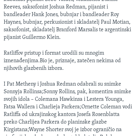
Reeves, saksofonist Joshua Redman, pijanist i
bandleader Hank Jones, bubnjar i bandleader Roy
Haynes, bubnjar, perkusionist i skladatelj Paul Motian,
saksofonist, skladatelj Branford Marsalis te argentinski
pijanist Guillermo Klein.
Ratliffov pristup i format urodili su mnogim
iznenađenjima.Bio je, priznaje, zatečen nekima od
njihovih glazbenih izbora.
I Pat Metheny i Joshua Redman odabrali su snimke
Sonnyja Rollinsa;Sonny Rollins, pak, komentira snimke
svojih idola – Colemana Hawkinsa i Lestera Younga,
Fatsa Wallera i Charlieja Parkera;Ornette Coleman vodi
Ratliffa od ukrajinskog kantora Josefa Rosenblatta
preko Charlijea Parkera do planinske glazbe
Kirgistana;Wayne Shorter svoj je izbor ograničio na