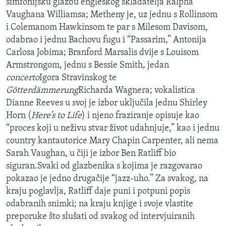
simfonijsku glazbu engleskog skladatelja Ralpha
Vaughana Williamsa; Metheny je, uz jednu s Rollinsom
i Colemanom Hawkinsom te par s Milesom Davisom,
odabrao i jednu Bachovu fugu i “Passarim,” Antonija
Carlosa Jobima; Branford Marsalis dvije s Louisom
Armstrongom, jednu s Bessie Smith, jedan
concerto
Igora Stravinskog te
Götterdämmerung
Richarda Wagnera; vokalistica
Dianne Reeves u svoj je izbor uključila jednu Shirley
Horn (
Here’s to Life
) i njeno fraziranje opisuje kao
“proces koji u neživu stvar život udahnjuje,” kao i jednu
country kantautorice Mary Chapin Carpenter, ali nema
Sarah Vaughan, u čiji je izbor Ben Ratliff bio
siguran.Svaki od glazbenika s kojima je razgovarao
pokazao je jedno drugačije “jazz-uho.” Za svakog, na
kraju poglavlja, Ratliff daje puni i potpuni popis
odabranih snimki; na kraju knjige i svoje vlastite
preporuke što slušati od svakog od intervjuiranih