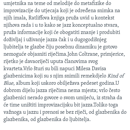
umjetnika na teme od melodije do metafizike do
improvizacije do utjecaja koji je određena snimka na
njih imala, Ratliffova knjiga pruža uvid u kontekst
njihova rada i u to kako se jazz konceptualno stvara,
pruža informacije koji će obogatiti znanje i produbiti
doživljaj i uživanje jazza čak i u dugogodišnjeg
ljubitelja te glazbe čiju posebnu dinamiku je gotovo
nemoguće objasniti riječima.John Coltrane, primjerice,
rijetko je davaoriječi uputa članovima svog
kvarteta.Vrlo šturi su bili napuci Milesa Davisa
glazbenicima koji su s njim snimili remekdjelo
Kind of
Blue
, album koji uskoro obilježava pedeset godina.U
dobrom dijelu jazza riječima nema mjesta; vrlo često
glazbenici nerado govore o svom umijeću, iz straha da
će time uništiti improvizacijsku bit jazza.Toliko toga
važnoga u jazzu i prenosi se bez riječi, od glazbenika do
glazbenika, od glazbenika do ljubitelja.