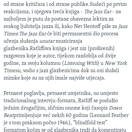
od strane kritičara i od strane publike.Sudeći po prvim
MAGAZIN
reakcijama, i njegova treća knjiga -
The Jazz Ear
- na
O GLASU AMERIKE
najboljem je putu da postane obavezna lektira za
svakog ljubitelja jazza ili, kako Net Hentoff piše za
Jazz
Learning English
Times
:
The Jazz Ear
će biti permanentni dio procesa
učenja slušanja
unutar
muziciranja
PRATITE NAS
glazbenika.Ratliffova knjiga i jest niz (proširenih)
razgovora koje je autor, tijekom razdoblja od dvije
godine, za svoju kolumnu (
Listening With
) u
New York
Timesu
, vodio s jazz glazbenicima dok su oni slušali
Jezici
snimke koje su na njih imale najviše utjecaja.
Petnaest poglavlja, petnaest umjetnika, no umjesto
tradicionalnog intervju-formata, Ratliff se poslužio
jednim drugačijim, sličnim onome koji časopis
Down
Beat
primijenjuje već nekih 60 godina (Leonard Feather
je s tom praksom počeo 1946.), “blindfold test”
formatom kojim se od glazbenika traži da komentiraju