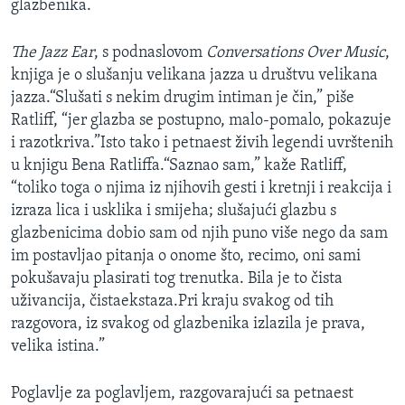
glazbenika.
The Jazz Ear
, s podnaslovom
Conversations Over Music
,
knjiga je o slušanju velikana jazza u društvu velikana
jazza.“Slušati s nekim drugim intiman je čin,” piše
Ratliff, “jer glazba se postupno, malo-pomalo, pokazuje
i razotkriva.”Isto tako i petnaest živih legendi uvrštenih
u knjigu Bena Ratliffa.“Saznao sam,” kaže Ratliff,
“toliko toga o njima iz njihovih gesti i kretnji i reakcija i
izraza lica i usklika i smijeha; slušajući glazbu s
glazbenicima dobio sam od njih puno više nego da sam
im postavljao pitanja o onome što, recimo, oni sami
pokušavaju plasirati tog trenutka. Bila je to čista
uživancija, čistaekstaza.Pri kraju svakog od tih
razgovora, iz svakog od glazbenika izlazila je prava,
velika istina.”
Poglavlje za poglavljem, razgovarajući sa petnaest