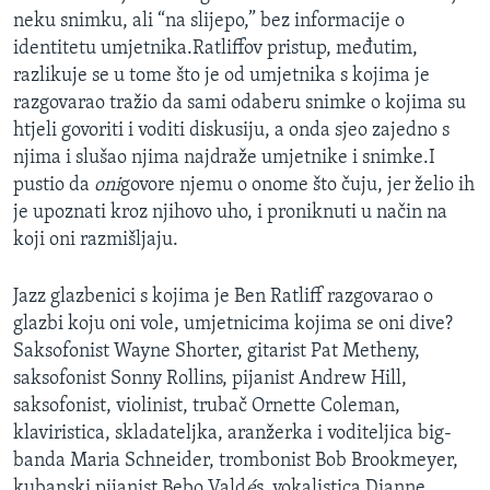
neku snimku, ali “na slijepo,” bez informacije o
identitetu umjetnika.Ratliffov pristup, međutim,
razlikuje se u tome što je od umjetnika s kojima je
razgovarao tražio da sami odaberu snimke o kojima su
htjeli govoriti i voditi diskusiju, a onda sjeo zajedno s
njima i slušao njima najdraže umjetnike i snimke.I
pustio da
oni
govore njemu o onome što čuju, jer želio ih
je upoznati kroz njihovo uho, i proniknuti u način na
koji oni razmišljaju.
Jazz glazbenici s kojima je Ben Ratliff razgovarao o
glazbi koju oni vole, umjetnicima kojima se oni dive?
Saksofonist Wayne Shorter, gitarist Pat Metheny,
saksofonist Sonny Rollins, pijanist Andrew Hill,
saksofonist, violinist, trubač Ornette Coleman,
klaviristica, skladateljka, aranžerka i voditeljica big-
banda Maria Schneider, trombonist Bob Brookmeyer,
kubanski pijanist Bebo Vald
é
s, vokalistica Dianne