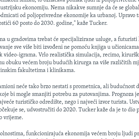
mskom smislu, to označava pomak ljudi iz poljoprivredne
dustrijsku ekonomiju. Nema nikakve sumnje da će se glob
e odmicati od poljoprivredne ekonomije ka urbanoj. Upravo 
ostići 60 posto do 2030. godine," kaže Tucker.
ma u gradovima trebat će specijalizirane usluge, a futuristi
vanje sve više biti izvođeni ne pomoću knjiga u učionicama
k video-igrama. Vrlo realistička simulacija, recimo, kirurš
čnu obuku većem broju budućih kirurga na više različitih mj
inskim fakultetima i klinikama.
amioni neće tako brzo nestati s prometnica, ali budućnost d
oje bi mogle smanjiti potrebu za putovanjima. Prognoza je
jveće turističko odredište, nego i najveći izvor turista. Ustv
 očekuje se, udvostručiti do 2020. Tucker kaže da je to dio 
o vrijeme.
olnostima, funkcionirajuća ekonomija većem broju ljudi p