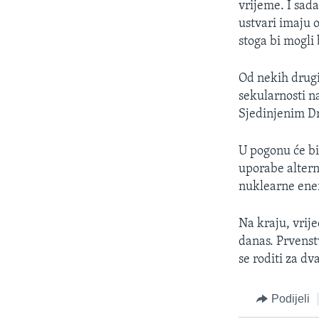
vrijeme. I sad
ustvari imaju 
stoga bi mogli
Od nekih drugih
sekularnosti na
Sjedinjenim D
U pogonu će bi
uporabe alterna
nuklearne ener
Na kraju, vrije
danas. Prvenst
se roditi za dv
Podijeli