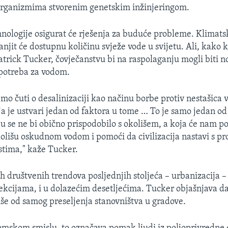
organizmima stvorenim genetskim inžinjeringom.
nologije osigurat će rješenja za buduće probleme. Klimat
anjit će dostupnu količinu svježe vode u svijetu. Ali, kako
Patrick Tucker, čovječanstvu bi na raspolaganju mogli biti n
potreba za vodom.
mo čuti o desalinizaciji kao načinu borbe protiv nestašica 
a je ustvari jedan od faktora u tome … To je samo jedan od
ju se ne bi obično prispodobilo s okolišem, a koja će nam p
olišu oskudnom vodom i pomoći da civilizacija nastavi s pr
tima," kaže Tucker.
ih društvenih trendova posljednjih stoljeća – urbanizacija –
ekcijama, i u dolazećim desetljećima. Tucker objašnjava da
iše od samog preseljenja stanovništva u gradove.