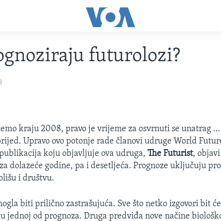
ognoziraju futurolozi?
8
emo kraju 2008, pravo je vrijeme za osvrnuti se unatrag …
rijed. Upravo ovo potonje rade članovi udruge World Future
publikacija koju objavljuje ova udruga,
The Futurist
, objav
 za dolazeće godine, pa i desetljeća. Prognoze uključuju p
olišu i društvu.
gla biti prilično zastrašujuća. Sve što netko izgovori bit ć
 u jednoj od prognoza. Druga predviđa nove načine biološk