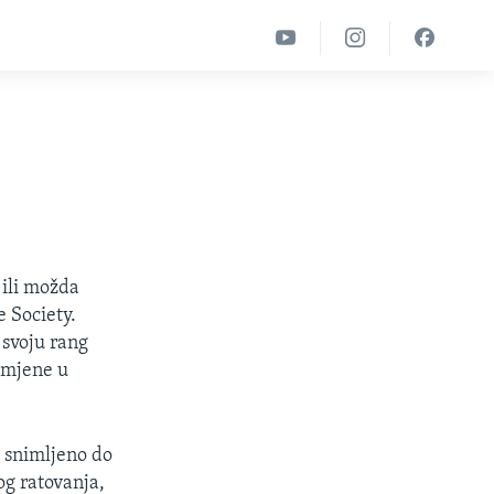
 ili možda
 Society.
i svoju rang
romjene u
e snimljeno do
og ratovanja,