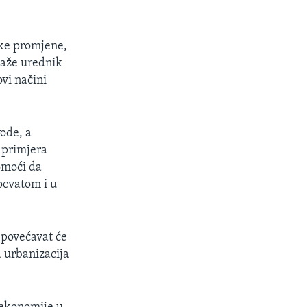
ske promjene,
 kaže urednik
ovi načini
vode, a
 primjera
omoći da
ocvatom i u
 povećavat će
 urbanizacija