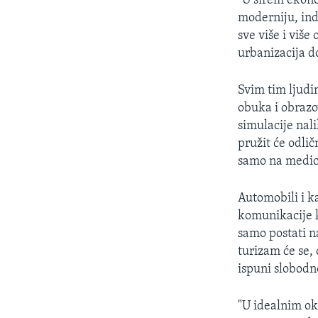
"U širem ekono
moderniju, in
sve više i viš
urbanizacija d
Svim tim ljudi
obuka i obrazo
simulacije nali
pružit će odli
samo na medic
Automobili i k
komunikacije k
samo postati na
turizam će se,
ispuni slobodn
"U idealnim ok