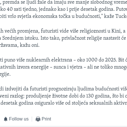
a, premda se ljudi žale da imaju sve manje slobodnog vreme
oko 40 sati tjedno, jednako kao i prije desetak godina. Puto
 biti vrlo svjetla ekonomska točka u budućnosti," kaže Tuck
 većih promjena, futuristi vide više religioznosti u Kini, a
 Srednjem istoku. Isto tako, privlačnost religije nastavit će
ržavama, kažu oni.
ti puno više nuklearnih elektrana – oko 1000 do 2025. Bit ć
tivnih izvora energije – sunca i vjetra – ali ne toliko mnog
gije.
di izdvojiti da futuristi prognoziraju ljudima budućnosti vi
veni razlog: produljenje životne dobi do 130 godina, što bi 
adesetak godina osiguralo više od stoljeća seksualnih aktivn
Follow us
Print