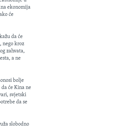
 ekonomije u
alna ekonomija
tako će
 kažu da će
, nego kroz
kog zahvata,
esta, a ne
onosi bolje
 da će Kina ne
ari, svjetski
potrebe da se
ruža slobodno