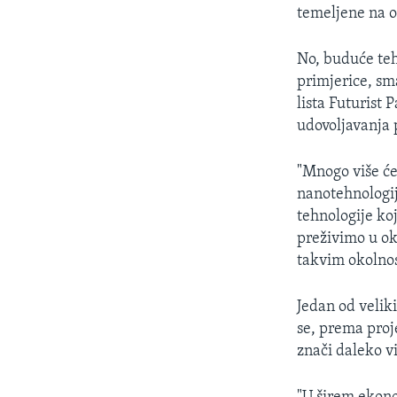
MAGAZIN
temeljene na 
O GLASU AMERIKE
No, buduće teh
primjerice, sm
lista Futurist 
udovoljavanja 
"Mnogo više će
nanotehnologij
tehnologije ko
preživimo u ok
takvim okolnos
Jedan od velik
se, prema proj
znači daleko v