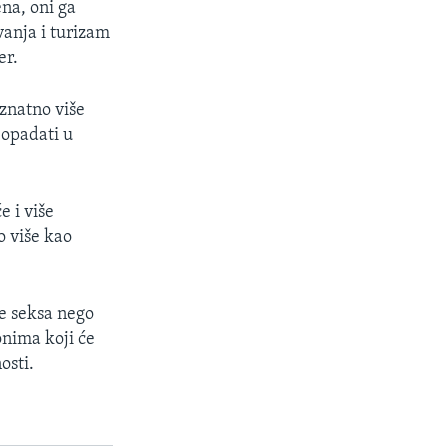
na, oni ga
vanja i turizam
er.
 znatno više
 opadati u
e i više
o više kao
še seksa nego
onima koji će
osti.